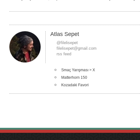
Atlas Sepet
@filelisepet
filelisepet@gmail.com
rss feed
Smaç Yarışması > X
Matterhorn 150
Kozadaki Favori