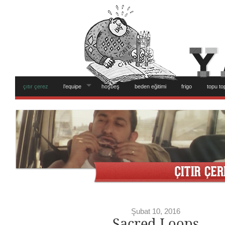
çıtır çerez
l’equipe
hoşbeş
beden eğitimi
frigo
topu to
Şubat 10, 2016
Sacred Loops