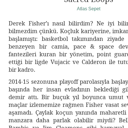
Atlas Sepet
Derek Fisher’ı nasıl bilirdim? Ne iyi bil
bilmezdim çünkü. Koçluk kariyerine, imkan
başlamıştı: basketbol takımından ziyade 
benzeyen bir camia, pace & space devr
fantezileri kuran bir yönetim, point guar
ettiği bir ligde Vujacic ve Calderon ile tu
bir kadro.
2014-15 sezonuna playoff parolasıyla başlay
başında her insan evladının beklediği gib
demir attı. Bir buçuk yıl boyunca umut 
maçlar izlememize rağmen Fisher vasat sev
aşamadı. Çaylak koçun yanında maharetli a
manzara daha parlak olabilir miydi? Bel