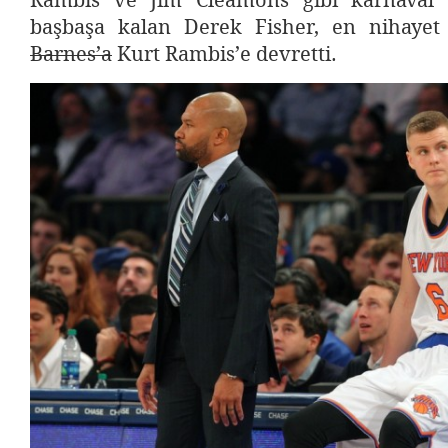
Rambis ve Jim Cleamons gibi karnaval k
başbaşa kalan Derek Fisher, en nihayet
Barnes’a
Kurt Rambis’e devretti.