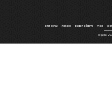
çıtır çerez
hoşbeş
beden eğitimi
frigo
top
8 şubat 201