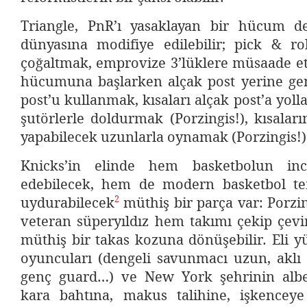
Triangle, PnR’ı yasaklayan bir hücum d
dünyasına modifiye edilebilir; pick & rol
çoğaltmak, emprovize 3’lüklere müsaade et
hücumuna başlarken alçak post yerine gen
post’u kullanmak, kısaları alçak post’a yolla
şutörlerle doldurmak (Porzingis!), kısaları
yapabilecek uzunlarla oynamak (Porzingis!
Knicks’in elinde hem basketbolun incel
edebilecek, hem de modern basketbol t
2
uydurabilecek
müthiş bir parça var: Porzi
veteran süperyıldız hem takımı çekip çevi
müthiş bir takas kozuna dönüşebilir. Eli 
oyuncuları (dengeli savunmacı uzun, aklı 
genç guard…) ve New York şehrinin alben
kara bahtına, makus talihine, işkencey