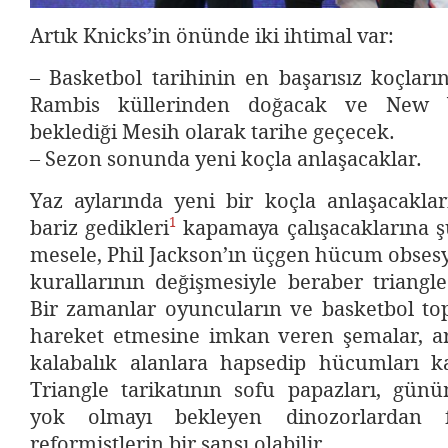
Artık Knicks’in önünde iki ihtimal var:
– Basketbol tarihinin en başarısız koçlar
Rambis küllerinden doğacak ve New Y
beklediği Mesih olarak tarihe geçecek.
– Sezon sonunda yeni koçla anlaşacaklar.
Yaz aylarında yeni bir koçla anlaşacaklar
1
bariz gedikleri
kapamaya çalışacaklarına ş
mesele, Phil Jackson’ın üçgen hücum obse
kurallarının değişmesiyle beraber triangl
Bir zamanlar oyuncuların ve basketbol t
hareket etmesine imkan veren şemalar, ar
kalabalık alanlara hapsedip hücumları k
Triangle tarikatının sofu papazları, gün
yok olmayı bekleyen dinozorlardan f
reformistlerin bir şansı olabilir.