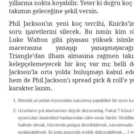
yıllarına nokta koyabilir. Yeter ki doğru ko
takımın geleceğine şekil versin.
Phil Jackson’ın yeni koç tercihi, Knicks’i
soru işaretlerini silecek. Bu ismin kim o
Luke Walton gibi piyasası yüksek isiml
macerasına yanaşıp yanaşmayac
Triangle’dan ilham almasına rağmen takım
kelepçelemeyecek bir koç var mı; belli d
Jackson’la orta yolda buluşmayı kabul ede
hem de Phil Jackson’ı spread pick & roll’e y
karakter lazım.
Mesela ucundan kıyısından savunma yapabilen bir oyun kur
Uzunların şut atamaması büyük dezavantaj. Fakat 7 küsur
oyuncuları basketbol haritasından silen esas faktör: Mobilite
halinde olmak, hücumda potaya devrilebilmek, savunmada s
oyalayabilmek, iki pota arasında mekik dokuyabilmek… [