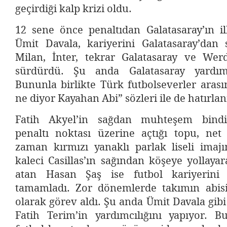
geçirdiği kalp krizi oldu.
12 sene önce penaltıdan Galatasaray’ın i
Ümit Davala, kariyerini Galatasaray’dan s
Milan, İnter, tekrar Galatasaray ve We
sürdürdü. Şu anda Galatasaray yardım
Bununla birlikte Türk futbolseverler aras
ne diyor Kayahan Abi” sözleri ile de hatırlan
Fatih Akyel’in sağdan muhteşem bind
penaltı noktası üzerine açtığı topu, net
zaman kırmızı yanaklı parlak liseli imaj
kaleci Casillas’ın sağından köşeye yollaya
atan Hasan Şaş ise futbol kariyerini G
tamamladı. Zor dönemlerde takımın abis
olarak görev aldı. Şu anda Ümit Davala gibi
Fatih Terim’in yardımcılığını yapıyor. Bu