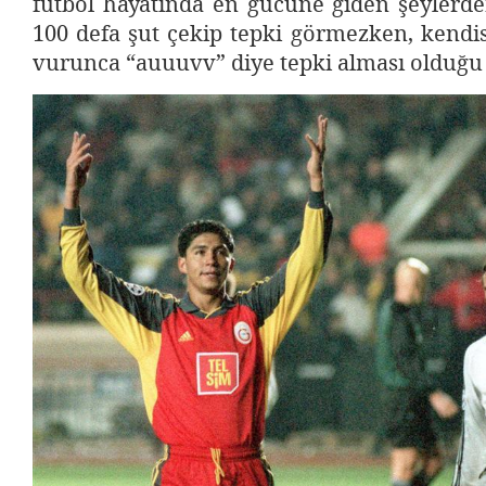
futbol hayatında en gücüne giden şeylerde
100 defa şut çekip tepki görmezken, kendis
vurunca “auuuvv” diye tepki alması olduğu 