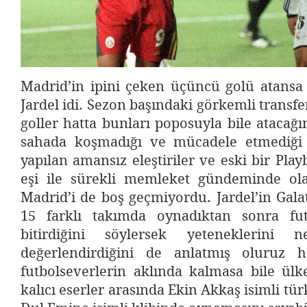
Madrid’in ipini çeken üçüncü golü atansa
Jardel idi. Sezon başındaki görkemli transferi
goller hatta bunları poposuyla bile atacağın
sahada koşmadığı ve mücadele etmediği 
yapılan amansız eleştiriler ve eski bir Play
eşi ile sürekli memleket gündeminde ola
Madrid’i de boş geçmiyordu. Jardel’in Gala
15 farklı takımda oynadıktan sonra fut
bitirdiğini söylersek yeteneklerini
değerlendirdiğini de anlatmış oluruz h
futbolseverlerin aklında kalmasa bile ülk
kalıcı eserler arasında Ekin Akkaş isimli tü