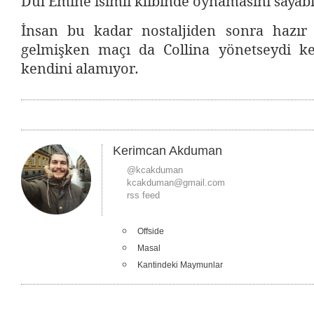
Dul Emine isimli klibinde oynamasını sayabil
İnsan bu kadar nostaljiden sonra hazır 
gelmişken maçı da Collina yönetseydi k
kendini alamıyor.
Kerimcan Akduman
@kcakduman
kcakduman@gmail.com
rss feed
Offside
Masal
Kantindeki Maymunlar