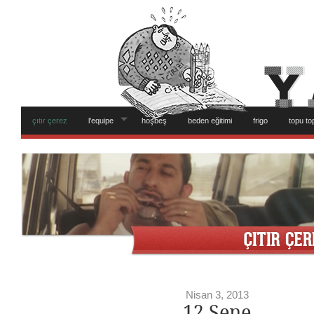
çıtır çerez
l’equipe
hoşbeş
beden eğitimi
frigo
topu to
Nisan 3, 2013
12 Sene