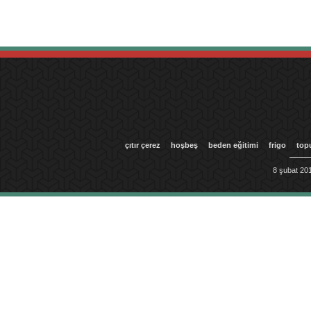
çıtır çerez
hoşbeş
beden eğitimi
frigo
top
8 şubat 201