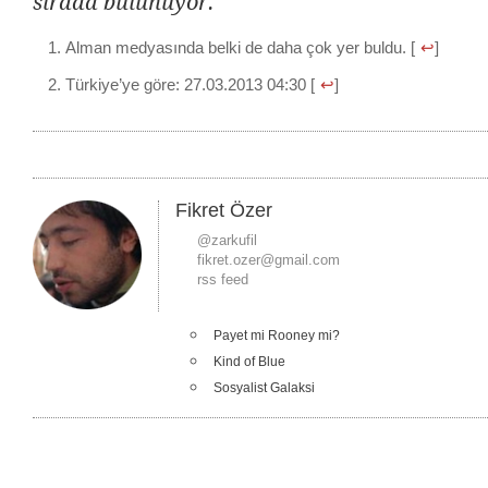
sırada bulunuyor.
Alman medyasında belki de daha çok yer buldu. [
↩
]
Türkiye’ye göre: 27.03.2013 04:30 [
↩
]
Fikret Özer
@zarkufil
fikret.ozer@gmail.com
rss feed
Payet mi Rooney mi?
Kind of Blue
Sosyalist Galaksi