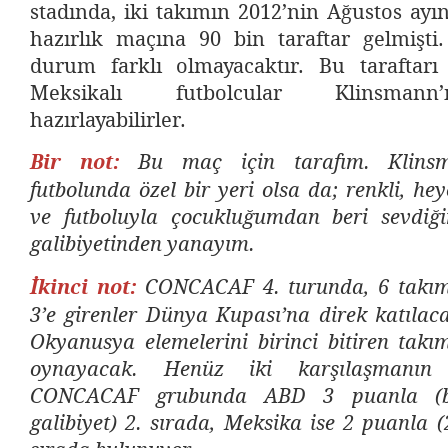
stadında, iki takımın 2012’nin Ağustos ayı
hazırlık maçına 90 bin taraftar gelmişt
durum farklı olmayacaktır. Bu taraftarı
Meksikalı futbolcular Klinsman
hazırlayabilirler.
Bir not:
Bu maç için tarafım. Klinsm
futbolunda özel bir yeri olsa da; renkli, hey
ve futboluyla çocukluğumdan beri sevdiğ
galibiyetinden yanayım.
İkinci not:
CONCACAF 4. turunda, 6 takıml
3’e girenler Dünya Kupası’na direk katılaca
Okyanusya elemelerini birinci bitiren tak
oynayacak. Henüz iki karşılaşmanın 
CONCACAF grubunda ABD 3 puanla (bir
galibiyet) 2. sırada, Meksika ise 2 puanla (