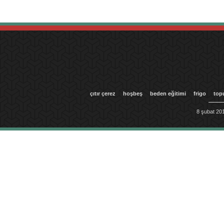
çıtır çerez
hoşbeş
beden eğitimi
frigo
top
8 şubat 201