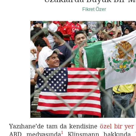
Fikret Özer
Yazıhane’de tam da kendisine
özel bir yer
1
ABD medyasında
Klinsmann hakkında ha