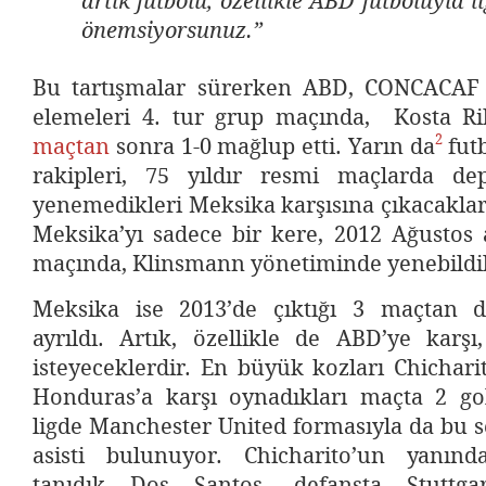
artık futbolu, özellikle ABD futboluyla il
önemsiyorsunuz.”
Bu tartışmalar sürerken ABD, CONCACAF
elemeleri 4. tur grup maçında, Kosta Ri
2
maçtan
sonra 1-0 mağlup etti. Yarın da
fut
rakipleri, 75 yıldır resmi maçlarda de
yenemedikleri Meksika karşısına çıkacakla
Meksika’yı sadece bir kere, 2012 Ağustos 
maçında, Klinsmann yönetiminde yenebildil
Meksika ise 2013’de çıktığı 3 maçtan d
ayrıldı. Artık, özellikle de ABD’ye karşı
isteyeceklerdir. En büyük kozları Chichar
Honduras’a karşı oynadıkları maçta 2 gol
ligde Manchester United formasıyla da bu s
asisti bulunuyor. Chicharito’un yanınd
tanıdık Dos Santos, defansta Stuttgart