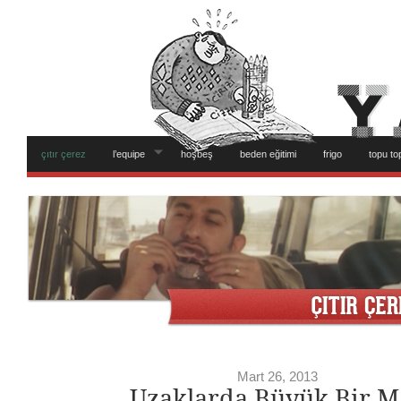
çıtır çerez
l’equipe
hoşbeş
beden eğitimi
frigo
topu to
Mart 26, 2013
Uzaklarda Büyük Bir M