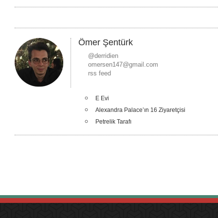
Ömer Şentürk
@derridien
omersen147@gmail.com
rss feed
E Evi
Alexandra Palace’ın 16 Ziyaretçisi
Petrelik Tarafı