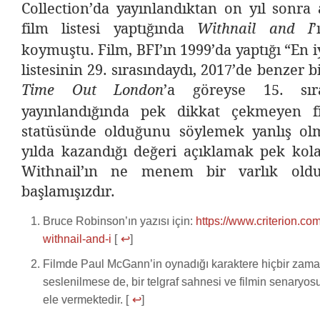
Collection’da yayınlandıktan on yıl sonra a
film listesi yaptığında
Withnail and I
koymuştu. Film, BFI’ın 1999’da yaptığı “En iyi
listesinin 29. sırasındaydı, 2017’de benzer bi
’a göreyse 15. sır
Time Out London
yayınlandığında pek dikkat çekmeyen fi
statüsünde olduğunu söylemek yanlış ol
yılda kazandığı değeri açıklamak pek kola
Withnail’ın ne menem bir varlık old
başlamışızdır.
Bruce Robinson’ın yazısı için:
https://www.criterion.co
withnail-and-i
[
↩
]
Filmde Paul McGann’in oynadığı karaktere hiçbir zam
seslenilmese de, bir telgraf sahnesi ve filmin senaryosu 
ele vermektedir. [
↩
]