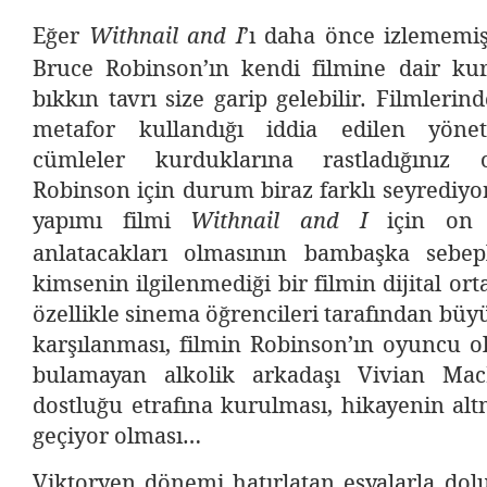
Eğer
’ı daha önce izlememi
Withnail and I
Bruce Robinson’ın kendi filmine dair k
bıkkın tavrı size garip gelebilir. Filmleri
metafor kullandığı iddia edilen yöne
cümleler kurduklarına rastladığınız 
Robinson için durum biraz farklı seyrediyo
yapımı filmi
için on
Withnail and I
anlatacakları olmasının bambaşka sebep
kimsenin ilgilenmediği bir filmin dijital or
özellikle sinema öğrencileri tarafından büy
karşılanması, filmin Robinson’ın oyuncu o
bulamayan alkolik arkadaşı Vivian MacK
dostluğu etrafına kurulması, hikayenin al
geçiyor olması…
Viktoryen dönemi hatırlatan eşyalarla dol