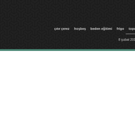
çıtır çerez
hoşbeş
beden eğitimi
frigo
top
8 şubat 201