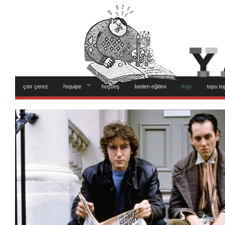
çıtır çerez
l’equipe
hoşbeş
beden eğitimi
frigo
topu to