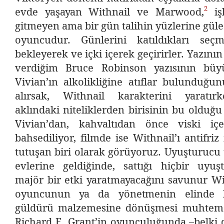
2
evde yaşayan Withnail ve Marwood,
işl
gitmeyen ama bir gün talihin yüzlerine güle
oyuncudur. Günlerini katıldıkları seçm
bekleyerek ve içki içerek geçirirler. Yazını
verdiğim Bruce Robinson yazısının bü
Vivian’ın alkolikliğine atıflar bulunduğ
alırsak, Withnail karakterini yaratır
aklındaki niteliklerden birisinin bu olduğu
Vivian’dan, kahvaltıdan önce viski içe
bahsediliyor, filmde ise Withnail’ı antifri
tutuşan biri olarak görüyoruz. Uyuşturucu t
evlerine geldiğinde, sattığı hiçbir uy
majör bir etki yaratmayacağını savunur Wi
oyuncunun ya da yönetmenin elinde bu
güldürü malzemesine dönüşmesi muhtemel
Richard E. Grant’in oyunculuğunda –belki 