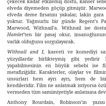
çekecek kadar etkilemiş dostu, kanser seb
elveda diyemeden göçüp gitmiştir. Marwoo
elveda deme fırsatını yakalar, lakin gara
yoktur. Yağmurlu bir günde Regent’s Pa
Marwood, Withnail’a. Withnail ise dost
’ten bir pasaj okur, insanoğlun
Hamlet
varlık olduğunu sorgulayarak.
, kasveti ve komediyi sa
Withnail and I
yüzyıllardır birlikteymiş gibi yedirir
yapabilmesinin en büyük sebebi ise fi
metafiziğidir. Karakterler, olaylar ve film
unsurları hem ayrı ayrı, hem de bi
kendileridir. Film ne anlatmak istiyorsa öz
vermeden tüm samimiyetiyle anlatısına de
Anthony Bourdain, Robinson’ın yazısı