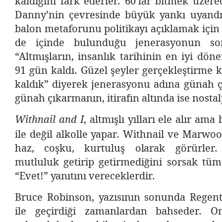
kaldığını fark ederler. 60’lar bitmek üze
Danny’nin çevresinde büyük yankı uyandı
balon metaforunu politikayı açıklamak için
de içinde bulunduğu jenerasyonun son
“Altmışların, insanlık tarihinin en iyi dön
91 gün kaldı. Güzel şeyler gerçekleştirme 
kaldık” diyerek jenerasyonu adına günah ç
günah çıkarmanın, itirafın altında ise nostal
, altmışlı yılları ele alır a
Withnail and I
ile değil alkolle yapar. Withnail ve Marwoo
haz, coşku, kurtuluş olarak görürler.
mutluluk getirip getirmediğini sorsak tüm
“Evet!” yanıtını vereceklerdir.
Bruce Robinson, yazısının sonunda Regent’
ile geçirdiği zamanlardan bahseder. 