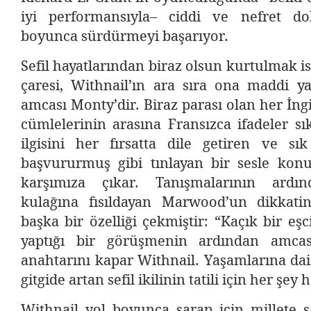
iyi performansıyla– ciddi ve nefret do
boyunca sürdürmeyi başarıyor.
Sefil hayatlarından biraz olsun kurtulmak is
çaresi, Withnail’ın ara sıra ona maddi 
amcası Monty’dir. Biraz parası olan her İng
cümlelerinin arasına Fransızca ifadeler sık
ilgisini her fırsatta dile getiren ve sık
başvururmuş gibi tınlayan bir sesle konu
karşımıza çıkar. Tanışmalarının ardın
kulağına fısıldayan Marwood’un dikkati
başka bir özelliği çekmiştir: “Kaçık bir eş
yaptığı bir görüşmenin ardından amcas
anahtarını kapar Withnail. Yaşamlarına da
gitgide artan sefil ikilinin tatili için her şey 
Withnail yol boyunca şarap için millete s