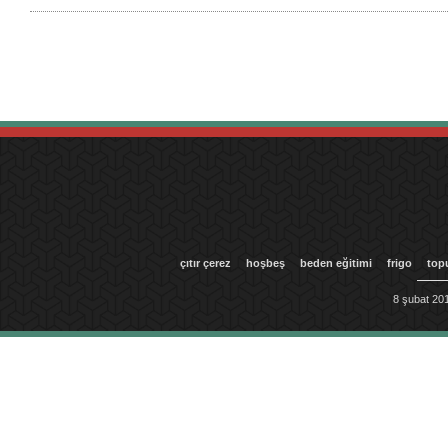
çıtır çerez
hoşbeş
beden eğitimi
frigo
top
8 şubat 201