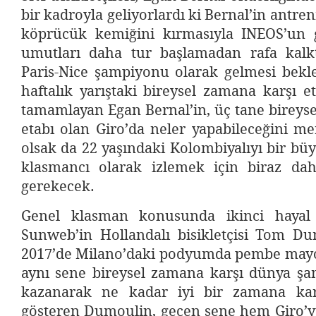
bir kadroyla geliyorlardı ki Bernal’in antr
köprücük kemiğini kırmasıyla INEOS’un 
umutları daha tur başlamadan rafa kalk
Paris-Nice şampiyonu olarak gelmesi bekl
haftalık yarıştaki bireysel zamana karşı et
tamamlayan Egan Bernal’in, üç tane bireys
etabı olan Giro’da neler yapabileceğini m
olsak da 22 yaşındaki Kolombiyalıyı bir bü
klasmancı olarak izlemek için biraz da
gerekecek.
Genel klasman konusunda ikinci hayal k
Sunweb’in Hollandalı bisikletçisi Tom Dum
2017’de Milano’daki podyumda pembe may
aynı sene bireysel zamana karşı dünya şa
kazanarak ne kadar iyi bir zamana kar
gösteren Dumoulin, geçen sene hem Giro’