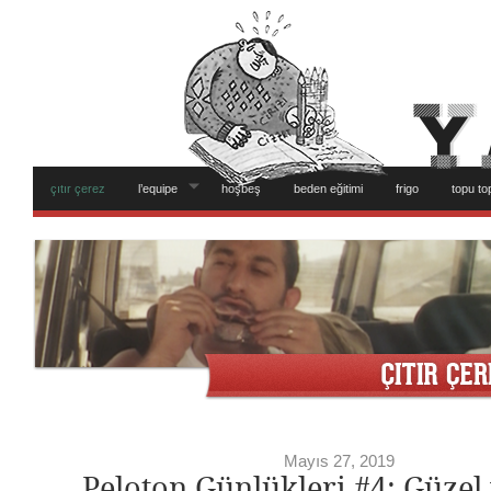
çıtır çerez
l’equipe
hoşbeş
beden eğitimi
frigo
topu to
Mayıs 27, 2019
Peloton Günlükleri #4: Güzel