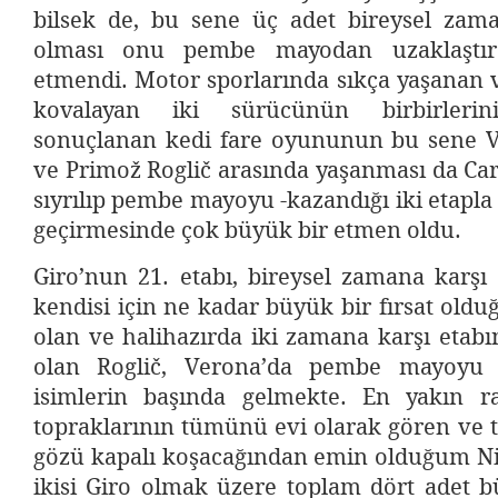
bilsek de, bu sene üç adet bireysel zama
olması onu pembe mayodan uzaklaştı
etmendi. Motor sporlarında sıkça yaşanan ve
kovalayan iki sürücünün birbirlerin
sonuçlanan kedi fare oyununun bu sene V
ve Primož Roglič arasında yaşanması da Ca
sıyrılıp pembe mayoyu -kazandığı iki etapla b
geçirmesinde çok büyük bir etmen oldu.
Giro’nun 21. etabı, bireysel zamana karşı
kendisi için ne kadar büyük bir fırsat old
olan ve halihazırda iki zamana karşı etab
olan Roglič, Verona’da pembe mayoyu
isimlerin başında gelmekte. En yakın rak
topraklarının tümünü evi olarak gören ve 
gözü kapalı koşacağından emin olduğum Nib
ikisi Giro olmak üzere toplam dört adet b