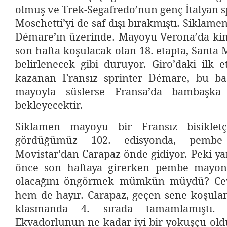
olmuş ve Trek-Segafredo’nun genç İtalyan s
Moschetti’yi de saf dışı bırakmıştı. Siklame
Démare’ın üzerinde. Mayoyu Verona’da kim
son hafta koşulacak olan 18. etapta, Santa M
belirlenecek gibi duruyor. Giro’daki ilk 
kazanan Fransız sprinter Démare, bu baş
mayoyla süslerse Fransa’da bambaşka
bekleyecektir.
Siklamen mayoyu bir Fransız bisikletç
gördüğümüz 102. edisyonda, pemb
Movistar’dan Carapaz önde gidiyor. Peki y
önce son haftaya girerken pembe mayon
olacağını öngörmek mümkün müydü? Ce
hem de hayır. Carapaz, geçen sene koşulan
klasmanda 4. sırada tamamlamıştı. 
Ekvadorlunun ne kadar iyi bir yokuşçu ol