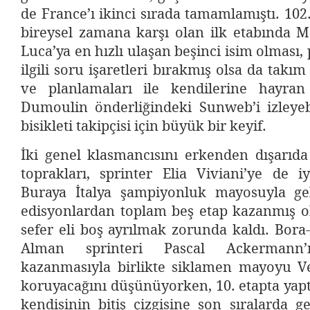
de France’ı ikinci sırada tamamlamıştı. 102
bireysel zamana karşı olan ilk etabında 
Luca’ya en hızlı ulaşan beşinci isim olması,
ilgili soru işaretleri bırakmış olsa da takım
ve planlamaları ile kendilerine hayra
Dumoulin önderliğindeki Sunweb’i izleye
bisikleti takipçisi için büyük bir keyif.
İki genel klasmancısını erkenden dışarıda
toprakları, sprinter Elia Viviani’ye de i
Buraya İtalya şampiyonluk mayosuyla ge
edisyonlardan toplam beş etap kazanmış ol
sefer eli boş ayrılmak zorunda kaldı. Bor
Alman sprinteri Pascal Ackermann
kazanmasıyla birlikte siklamen mayoyu V
koruyacağını düşünüyorken, 10. etapta yap
kendisinin bitiş çizgisine son sıralarda 