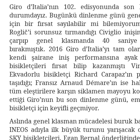
Giro d’Italia’nın 102. edisyonunda son 
durumdayız. Bugünkü dinlenme günü gene
için bir fırsat sayılabilir mi bilemiyoru
Roglič’i sorunsuz tırmandığı Civiglio inişi
çarpıp genel klasmanda 40 saniye
bırakmıştık. 2016 Giro d’Italia’yı tam ola
kendi şairane iniş performansına aya
bisikletçileri fırsat bilip kazanmıştı Vi
Ekvadorlu bisikletçi Richard Carapaz’ı
taşıdığı; Fransız Arnaud Démare’ın ise ha
tüm eleştirilere karşın siklamen mayoyu 
ettiği Giro’nun bu son dinlenme günü, emi
bisikletçi için keyifli geçmiyor.
Aslında genel klasman mücadelesi buruk ba
INEOS adıyla ilk büyük turunu yarışacak 
SKY bisikletçileri, Egan Bernal önderliğind