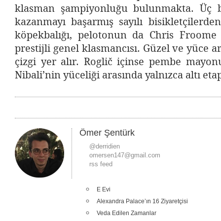
klasman şampiyonluğu bulunmakta. Üç 
kazanmayı başarmış sayılı bisikletçilerde
köpekbalığı, pelotonun da Chris Froome i
prestijli genel klasmancısı. Güzel ve yüce a
çizgi yer alır. Roglič içinse pembe mayonu
Nibali’nin yüceliği arasında yalnızca altı eta
Ömer Şentürk
@derridien
omersen147@gmail.com
rss feed
E Evi
Alexandra Palace’ın 16 Ziyaretçisi
Veda Edilen Zamanlar