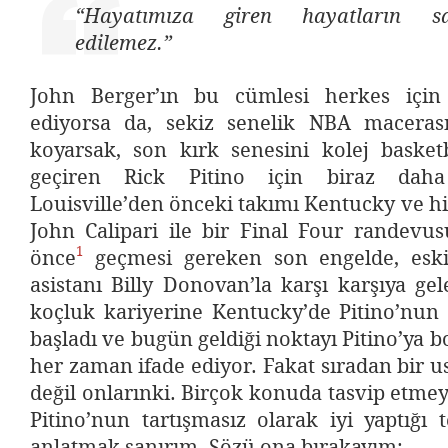
“Hayatımıza giren hayatların s
edilemez.”
John Berger’ın bu cümlesi herkes için
ediyorsa da, sekiz senelik NBA maceras
koyarsak, son kırk senesini kolej basket
geçiren Rick Pitino için biraz daha
Louisville’den önceki takımı Kentucky ve h
John Calipari ile bir Final Four randevu
1
önce
geçmesi gereken son engelde, esk
asistanı Billy Donovan’la karşı karşıya g
koçluk kariyerine Kentucky’de Pitino’nun 
başladı ve bugün geldiği noktayı Pitino’ya 
her zaman ifade ediyor. Fakat sıradan bir ust
değil onlarınki. Birçok konuda tasvip etmey
Pitino’nun tartışmasız olarak iyi yaptığı 
anlatmak sanırım. Sözü ona bırakayım: