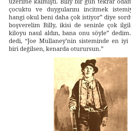
üzerime kalmıştı. Billy bir gün tekrar odama
çocuktu ve duygularını incitmek istemi
hangi okul beni daha çok istiyor” diye sor
boşverelim Billy, ikisi de seninle çok ilgi
kiloyu nasıl aldın, bana onu söyle” dedim.
dedi, “Joe Mullaney’nin sisteminde en iy
biri değilsen, kenarda oturursun.”