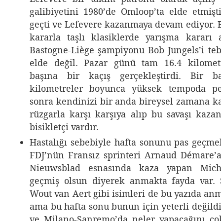
galibiyetini 1980’de Omloop’ta elde etmişt
geçti ve Lefevere kazanmaya devam ediyor. B
kararla taşlı klasiklerde yarışma kararı
Bastogne-Liège şampiyonu Bob Jungels’i t
elde değil. Pazar günü tam 16.4 kilome
başına bir kaçış gerçekleştirdi. Bir b
kilometreler boyunca yüksek tempoda pe
sonra kendinizi bir anda bireysel zamana k
rüzgarla karşı karşıya alıp bu savaşı kaza
bisikletçi vardır.
Hastalığı sebebiyle hafta sonunu pas geçm
FDJ’nün Fransız sprinteri Arnaud Démare’
Nieuwsblad esnasında kaza yapan Mich
geçmiş olsun diyerek anmakta fayda var.
Wout van Aert gibi isimleri de bu yazıda an
ama bu hafta sonu bunun için yeterli değild
ve Milano-Sanremo’da neler yapacağını ço