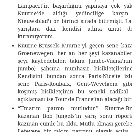
Lampaert’in başardığını yapmaya çok yak
Kuurne’de aldığı yedinciliğe karş
Nieuwsblad’ı on birinci sırada bitirmişti. 
yarışlara dair kendisi adına umut d
kuramıyorum.
Kuurne-Brussels-Kuurne’yi geçen sene kaz
Groenewegen, her an her şeyi kazanabile
şeyi kaybedebilen takım Jumbo-Visma’nın
Jumbo) şahsına münhasır bisikletçilerin
Kendisini bundan sonra Paris-Nice’te izl
sene Paris-Roubaix, Gent-Wevelgem gibi
koşmuş bisikletçinin bu seneki radikal
açıklaması ise Tour de France’tan alacağı bir 
“Umarım patron mutludur.” Kuurne-Brus
kazanan Bob Jungels’in yarış sonu röport
kazınan cümle bu oldu. Mutlu olması gereke
Lefevere bir takım patronu olarak açılış 