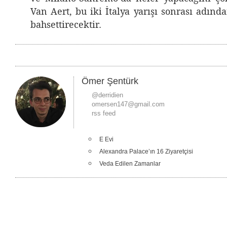
Van Aert, bu iki İtalya yarışı sonrası adın
bahsettirecektir.
Ömer Şentürk
@derridien
omersen147@gmail.com
rss feed
E Evi
Alexandra Palace’ın 16 Ziyaretçisi
Veda Edilen Zamanlar