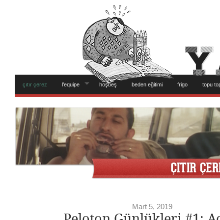
çıtır çerez
l’equipe
hoşbeş
beden eğitimi
frigo
topu to
Mart 5, 2019
Peloton Günlükleri #1: Aç