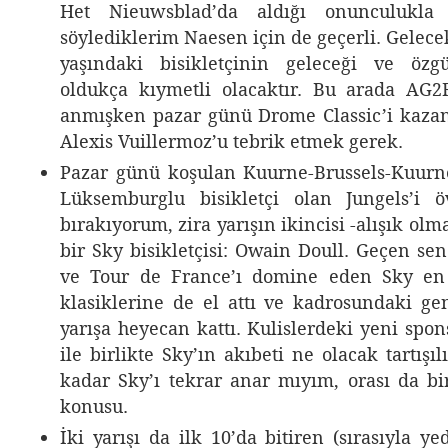
Het Nieuwsblad’da aldığı onunculukla 
söylediklerim Naesen için de geçerli. Gelecek
yaşındaki bisikletçinin geleceği ve özg
oldukça kıymetli olacaktır. Bu arada AG2
anmışken pazar günü Drome Classic’i kazana
Alexis Vuillermoz’u tebrik etmek gerek.
Pazar günü koşulan Kuurne-Brussels-Kuurn
Lüksemburglu bisikletçi olan Jungels’i
bırakıyorum, zira yarışın ikincisi -alışık olm
bir Sky bisikletçisi: Owain Doull. Geçen sene
ve Tour de France’ı domine eden Sky en
klasiklerine de el attı ve kadrosundaki gen
yarışa heyecan kattı. Kulislerdeki yeni spo
ile birlikte Sky’ın akıbeti ne olacak tartışıl
kadar Sky’ı tekrar anar mıyım, orası da bi
konusu.
İki yarışı da ilk 10’da bitiren (sırasıyla ye