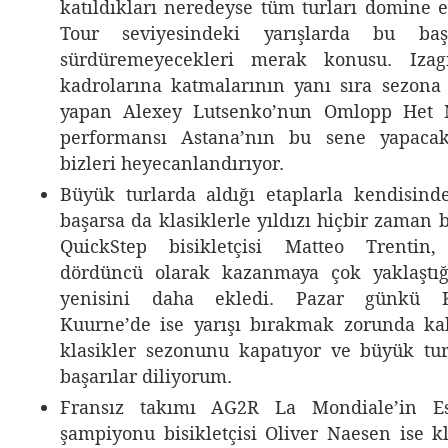
katıldıkları neredeyse tüm turları domine e
Tour seviyesindeki yarışlarda bu baş
sürdüremeyecekleri merak konusu. Izagi
kadrolarına katmalarının yanı sıra sezona 
yapan Alexey Lutsenko’nun Omlopp Het N
performansı Astana’nın bu sene yapacak
bizleri heyecanlandırıyor.
Büyük turlarda aldığı etaplarla kendisind
başarsa da klasiklerle yıldızı hiçbir zaman
QuickStep bisikletçisi Matteo Trentin
dördüncü olarak kazanmaya çok yaklaştığı
yenisini daha ekledi. Pazar günkü Ku
Kuurne’de ise yarışı bırakmak zorunda kal
klasikler sezonunu kapatıyor ve büyük tu
başarılar diliyorum.
Fransız takımı AG2R La Mondiale’in Es
şampiyonu bisikletçisi Oliver Naesen ise k