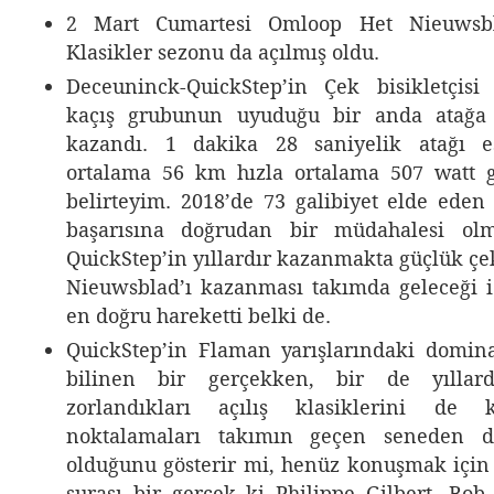
2 Mart Cumartesi Omloop Het Nieuwsbla
Klasikler sezonu da açılmış oldu.
Deceuninck-QuickStep’in Çek bisikletçisi
kaçış grubunun uyuduğu bir anda atağa 
kazandı. 1 dakika 28 saniyelik atağı e
ortalama 56 km hızla ortalama 507 watt g
belirteyim. 2018’de 73 galibiyet elde eden
başarısına doğrudan bir müdahalesi olm
QuickStep’in yıllardır kazanmakta güçlük çe
Nieuwsblad’ı kazanması takımda geleceği i
en doğru hareketti belki de.
QuickStep’in Flaman yarışlarındaki domin
bilinen bir gerçekken, bir de yıllar
zorlandıkları açılış klasiklerini de k
noktalamaları takımın geçen seneden 
olduğunu gösterir mi, henüz konuşmak içi
şurası bir gerçek ki Philippe Gilbert, Bob