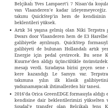
Belçikalı Yves Lampaert’i 7 Nisan’da koşu
van Vlaanderen’e kadar izleyemeyeceğiz
takımı QuickStep’in hem de kendisinin 
beklentileri yüksek.
Artık 34 yaşına gelmiş olan Niki Terpstr
Dwars door Vlaanderen hem de E3 Harelbek
galibiyetle ayrılmıştı. QuickStep formasıy
galibiyeti de bulunan Hollandalı artık ye
Energie için pedal çevirecek. Bu sene Ku
Kuurne’den aldığı üçüncülükle önümüzdeki
mesajı verdi. Sıradaysa birisi geçen sene
kere kazandığı Le Samyn var. Terpstra
takımına yılın ilk klasik galibiyetin
yadsınamayacak ihtimallerden bir tanesi.
2016’da Orica GreenEDGE formasıyla aldığı e
kendisine dair beklentilerimizi yükselten 
Soudal’e transfer olan Belçikalı Jens K