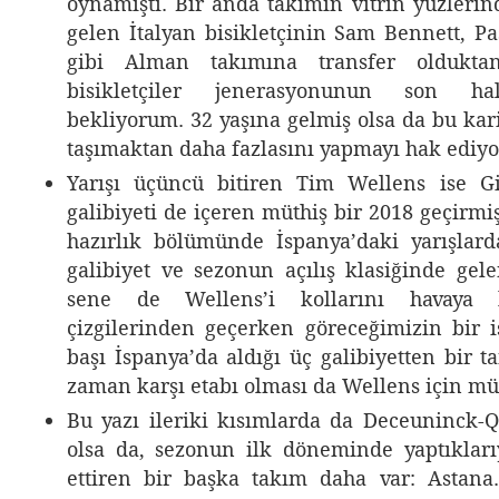
oynamıştı. Bir anda takımın vitrin yüzlerin
gelen İtalyan bisikletçinin Sam Bennett, 
gibi Alman takımına transfer oldukta
bisikletçiler jenerasyonunun son ha
bekliyorum. 32 yaşına gelmiş olsa da bu kari
taşımaktan daha fazlasını yapmayı hak ediyo
Yarışı üçüncü bitiren Tim Wellens ise Gi
galibiyeti de içeren müthiş bir 2018 geçirmi
hazırlık bölümünde İspanya’daki yarışlard
galibiyet ve sezonun açılış klasiğinde ge
sene de Wellens’i kollarını havaya k
çizgilerinden geçerken göreceğimizin bir i
başı İspanya’da aldığı üç galibiyetten bir t
zaman karşı etabı olması da Wellens için müt
Bu yazı ileriki kısımlarda da Deceuninck-
olsa da, sezonun ilk döneminde yaptıklar
ettiren bir başka takım daha var: Astana