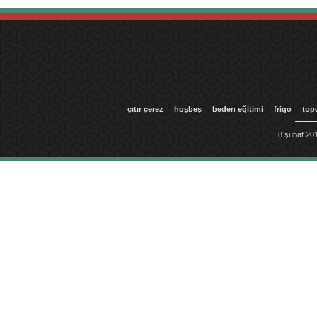
çıtır çerez
hoşbeş
beden eğitimi
frigo
top
8 şubat 201