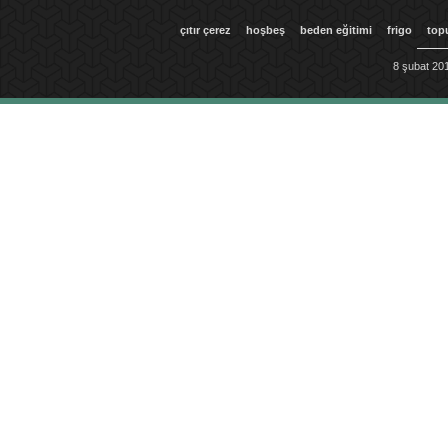
çıtır çerez
hoşbeş
beden eğitimi
frigo
top
8 şubat 201