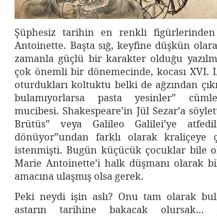
Şüphesiz tarihin en renkli figürlerinden
Antoinette. Başta sığ, keyfine düşkün olara
zamanla güçlü bir karakter olduğu yazılmı
çok önemli bir dönemecinde, kocası XVI. Lo
oturdukları koltuktu belki de ağzından ç
bulamıyorlarsa pasta yesinler” cümle
mucibesi. Shakespeare’in Jül Sezar’a söylet
Brütüs” veya Galileo Galilei’ye atfed
dönüyor”undan farklı olarak kraliçeye 
istenmişti. Bugün küçücük çocuklar bile o
Marie Antoinette’i halk düşmanı olarak bili
amacına ulaşmış olsa gerek.
Peki neydi işin aslı? Onu tam olarak bu
astarın tarihine bakacak olursak… 