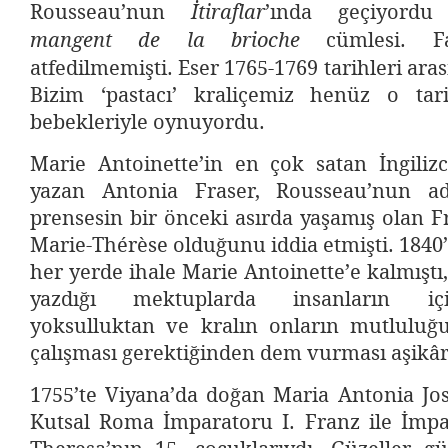
Rousseau’nun
’ında geçiyord
İtiraflar
cümlesi. Fa
mangent de la brioche
atfedilmemişti. Eser 1765-1769 tarihleri aras
Bizim ‘pastacı’ kraliçemiz henüz o tar
bebekleriyle oynuyordu.
Marie Antoinette’in en çok satan İngilizc
yazan Antonia Fraser, Rousseau’nun ad
prensesin bir önceki asırda yaşamış olan Fr
Marie-Thérèse olduğunu iddia etmişti. 1840’
her yerde ihale Marie Antoinette’e kalmıştı
yazdığı mektuplarda insanların i
yoksulluktan ve kralın onların mutluluğu
çalışması gerektiğinden dem vurması aşikâr
1755’te Viyana’da doğan Maria Antonia Jo
Kutsal Roma İmparatoru I. Franz ile İmpa