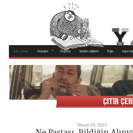
çıtır çerez
l’equipe
hoşbeş
beden eğitimi
frigo
topu to
Nisan 19, 2013
Ne Pastası, Bildiğin Alıny