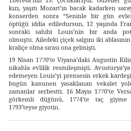
Theresa’nın 15. çocuklarıydı. Güzeller g
kızı, yaşıtı Mozart’ın bacak kadarken sara
konserden sonra “Seninle bir gün evle
öptüğü iddia ediledursun, 12 yaşında Fran
sonraki sahibi Louis’nin bir anda pota
olmuştu. Ailedeki çiçek salgını iki ablasının
kraliçe olma sırası ona gelmişti.
19 Nisan 1770’te Viyana’daki Augustin Kilis
nikahla evlilik resmileşmişti. Avusturya’
edemeyen Louis’yi prensesin erkek kardeşi 
bugün kanunen yasaklanan vekalet yoluy
zamanlar serbestti. 16 Mayıs 1770’te Vers
görkemli düğünü, 1774’te taç giyme t
1793’teyse giyotin.