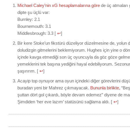
Michael Caley’nin xG hesaplamalarına göre
de üç atmaları 
dipte şu üçlü var:
Burnley: 2.1
Bournemouth: 3.1
Middlesbrough: 3.3 [
↩
]
Bir kere Stoke’un fikstürü düzeliyor düzelmesine de, yolun
doludizgin gitmelerini beklemiyorum. Hughes için yine o dö
içinde kavga etmediği son üç oyuncuyla da göz göze gelmek
yemeklerini tek başına yediğini hayal edebiliyorum. Sezon
şaşırırım. [
↩
]
Acayip top oynuyor ama oyun içindeki diğer görevlerini dü
buradan yeni bir Mahrez çıkmayacak.
Bununla birlikte,
“Beşi
şuttan dört gol çıkardı, böyle devam edemez” diyene de m
Şimdiden ‘her eve lazım’ statüsünü sağlama aldı. [
↩
]