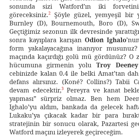
sonunda sizi Watford’ın iki forvetini
2
göreceksiniz.
Şöyle güzel, yemyeşil bir yo
Burnley (D), Bournemouth, Boro (D), Sw
Geçtiğimiz sezonun ilk devresinde yarattı
sonra kayıplara karışan
Odion Ighalo
’nun
form yakalayacağına inanıyor musunuz?
maçında kaçırdığı golü mü gördünüz? O 
hücumuna girmenin yolu
Troy Deeney
cebinizde kalan 0.4 ile belki Amat’tan dah
defans alırsınız. (Koné? Collins?) Tabii 
3
devam edecektir,
Pereyra ve kanat bekle
yapması” sürpriz olmaz. Ben hem Dee
Ighalo’yu aldım, bankada da gelecek haft
Lukaku’ya çıkacak kadar bir para bırak
stratejinin bir sonucu olarak, Pazartesi ge
Watford maçını izleyerek geçireceğim.