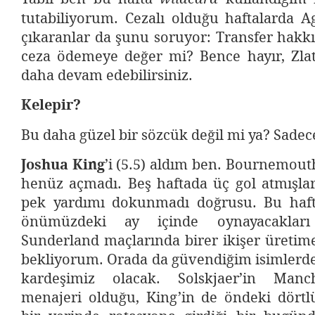
tutabiliyorum. Cezalı olduğu haftalarda A
çıkaranlar da şunu soruyor: Transfer hakk
ceza ödemeye değer mi? Bence hayır, Zlata
daha devam edebilirsiniz.
Kelepir?
Bu daha güzel bir sözcük değil mi ya? Sade
Joshua King
’i (5.5) aldım ben. Bournemou
henüz açmadı. Beş haftada üç gol atmışlar
pek yardımı dokunmadı doğrusu. Bu haft
önümüzdeki ay içinde oynayacakları
Sunderland maçlarında birer ikişer üretim
bekliyorum. Orada da güvendiğim isimlerde
kardeşimiz olacak. Solskjaer’in Manc
menajeri olduğu, King’in de öndeki dört