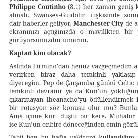
Philippe Coutinho
(8.1) her zaman geniş 
almalı. Swansea-Guidolin ilişkisinde sonu
dair haberler geliyor,
Manchester City
de a
ekranınızı açtığınızda o mavilikten bir
görüyorsunuzdur umarım.
Kaptan kim olacak?
Aslında Firmino’dan henüz vazgeçmedim am
verirken biraz daha temkinli yaklaşı
diyeceğim. Pep de Çarşamba günkü Celtic
temkinli davranır ya da Kun’un yokluğun
çıkarmayan Iheanacho’yu ödüllendirmek i
bir rotasyon söz konusu olur mu? Bunla
Ama içime kurt düştü bir kere. Muhabir 
ise Kun’un onbire döneceğinden emin gözü
Tabii ben bu hafta
kullandığım i
wildcard