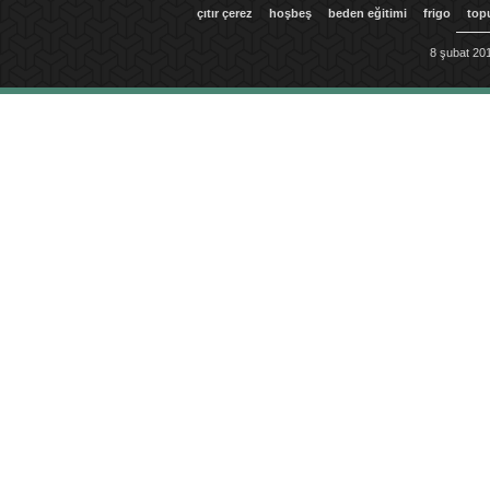
çıtır çerez
hoşbeş
beden eğitimi
frigo
top
8 şubat 201