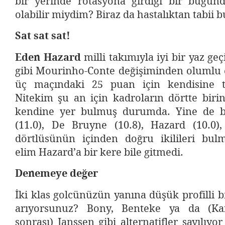
bir yerinde rotasyona girdiği bir bugü
olabilir miydim? Biraz da hastalıktan tabii 
Sat sat sat!
Eden Hazard
milli takımıyla iyi bir yaz geç
gibi Mourinho-Conte değişiminden olumlu e
üç maçındaki 25 puan için kendisine te
Nitekim şu an için kadroların dörtte biri
kendine yer bulmuş durumda. Yine de 
(11.0), De Bruyne (10.8), Hazard (10.0),
dörtlüsünün içinden doğru ikilileri bulm
elim Hazard’a bir kere bile gitmedi.
Denemeye değer
İki klas golcünüzün yanına düşük profilli 
arıyorsunuz? Bony, Benteke ya da (Kane
sonrası) Janssen gibi alternatifler sayılıyo