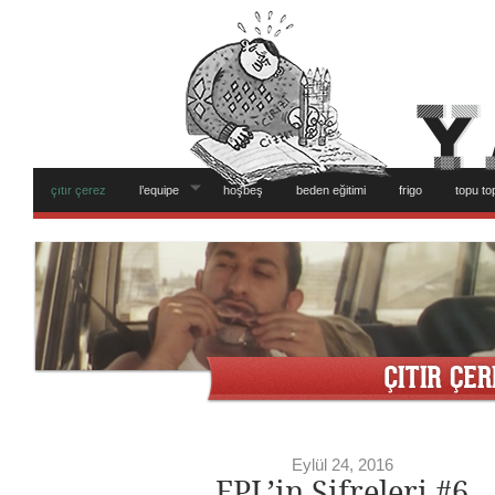
çıtır çerez
l’equipe
hoşbeş
beden eğitimi
frigo
topu to
Eylül 24, 2016
FPL’in Şifreleri #6