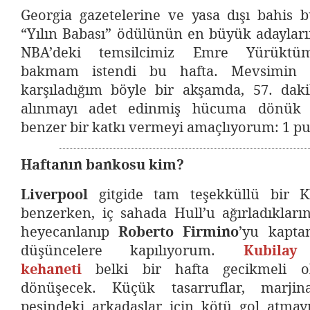
Georgia gazetelerine ve yasa dışı bahis b
“Yılın Babası” ödülünün en büyük adayları
NBA’deki temsilcimiz Emre Yürüktüm
bakmam istendi bu hafta. Mevsimin il
karşıladığım böyle bir akşamda, 57. da
alınmayı adet edinmiş hücuma dönük 
benzer bir katkı vermeyi amaçlıyorum: 1 p
Haftanın bankosu kim?
Liverpool
gitgide tam teşekküllü bir 
benzerken, iç sahada Hull’u ağırladıklar
heyecanlanıp
Roberto Firmino
’yu kapta
düşüncelere kapılıyorum.
Kubilay
kehaneti
belki bir hafta gecikmeli o
dönüşecek. Küçük tasarruflar, marjin
peşindeki arkadaşlar için kötü gol atma