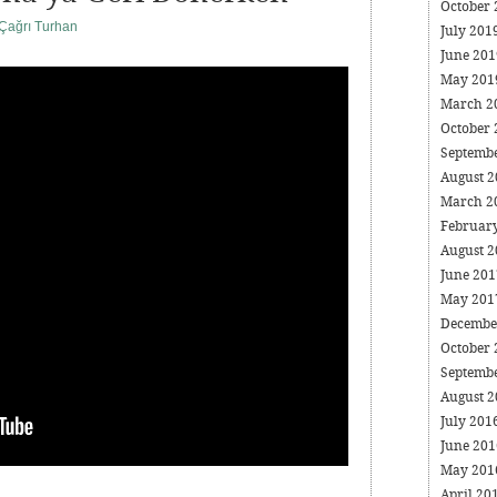
October
Çağrı Turhan
July 201
June 20
May 20
March 2
October
Septemb
August 
March 2
Februar
August 
June 20
May 20
Decembe
October
Septemb
August 
July 201
June 20
May 20
April 20