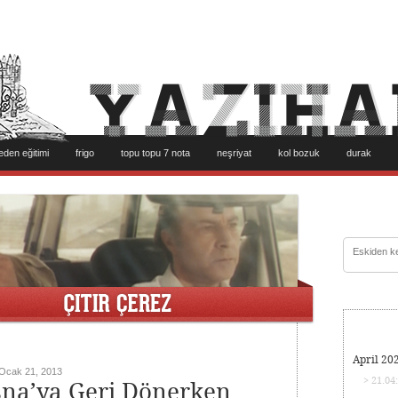
eden eğitimi
frigo
topu topu 7 nota
neşriyat
kol bozuk
durak
April 20
Ocak 21, 2013
> 21.04
na’ya Geri Dönerken