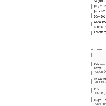
August 
July 201
June 20
May 20
April 20
March 2
Februar
Pele’nin 
Karşı
ONUR Ö
Üç Madd
GÜNER 
E Evi
ÖMER Ş
Hayal Sa
CEM PE