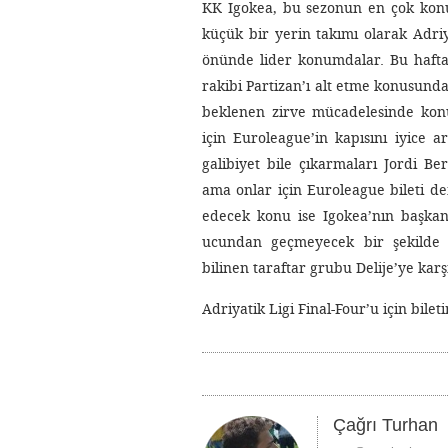
KK Igokea, bu sezonun en çok konu
küçük bir yerin takımı olarak Adriy
önünde lider konumdalar. Bu haftas
rakibi Partizan’ı alt etme konusunda
beklenen zirve mücadelesinde konu
için Euroleague’in kapısını iyice 
galibiyet bile çıkarmaları Jordi B
ama onlar için Euroleague bileti de
edecek konu ise Igokea’nın başkan
ucundan geçmeyecek bir şekilde Kı
bilinen taraftar grubu Delije’ye karş
Adriyatik Ligi Final-Four’u için bile
Çağrı Turhan