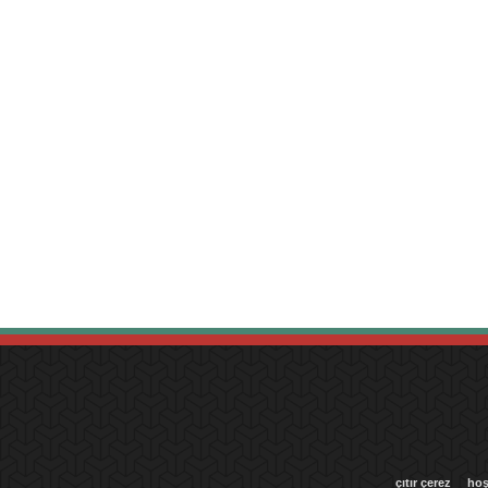
çıtır çerez
hoş