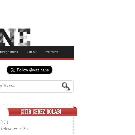
türkçe meali
kim o?
mikrofon
20
(1)
:
Özlem Son Buldu!