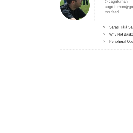
@cagriturhan
cagri.turhan@g
rss feed
Saras Hâlâ Sa
Why Not Bask
Peripheral Op