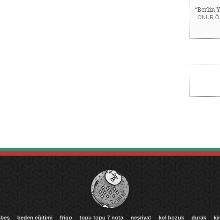
“Berlin 
ONUR Ö
beş
beden eğitimi
frigo
topu topu 7 nota
neşriyat
kol bozuk
durak
ki