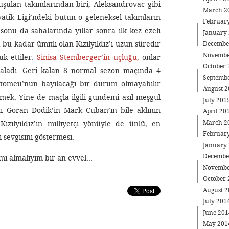
şulan takımlarından biri, Aleksandrovac gibi
March 2
atik Ligi’ndeki bütün o geleneksel takımların
Februar
onu da sahalarında yıllar sonra ilk kez ezeli
January
 bu kadar ümitli olan Kızılyıldız’ı uzun süredir
Decembe
Novembe
k ettiler.
Sinisa Stemberger’in üçlüğü,
onlar
October
araladı. Geri kalan 8 normal sezon maçında 4
Septemb
ertomeu’nun bayılacağı bir durum olmayabilir
August 
mek. Yine de maçla ilgili gündemi asıl meşgul
July 201
ı Goran Dodik’in Mark Cuban’ın bile aklının
April 20
March 2
zılyıldız’ın milliyetçi yönüyle de ünlü, en
Februar
ı sevgisini göstermesi.
January
Decembe
timi almalıyım bir an evvel…
Novembe
October
August 
July 201
June 20
May 20