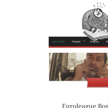
çıtır çerez
l’equipe
hoşbeş
b
Euroleague Bos