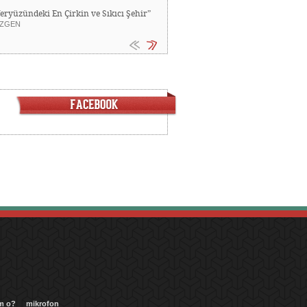
Yeryüzündeki En Çirkin ve Sıkıcı Şehir”
ZGEN
m o?
mikrofon