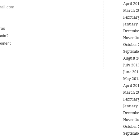
April 20
mail.com
March 2
Februar
January
ras
Decembe
onia?
Novembe
ponent
October
Septemb
August 
July 201
June 20
May 20
April 20
March 2
Februar
January
Decembe
Novembe
October
Septemb