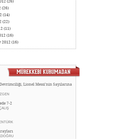
2012
(26)
2
(26)
12
(14)
12
(22)
12
(11)
012
(16)
y 2012
(16)
Devrimciliği, Lionel Messi’nin Sayılarına
ZGEN
ede 7-2
ÇALIŞ
ENTÜRK
rayları
KDOĞRU