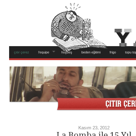
çıtır çerez
l’equipe
hoşbeş
beden eğitimi
frigo
topu to
Kasım 23, 2012
La Bomba ile 15 Yıl