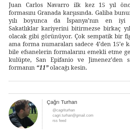
Juan Carlos Navarro ilk kez 15 yıl önc
formasını Granada karşısında. Galiba bunu
yılı boyunca da İspanya’nın en iyi 
Sakatlıklar kariyerini bitirmezse birkaç y
olacak gibi görünüyor. Çok sempatik bir fi
ama forma numaraları sadece 4’den 15’e ka
bile efsanelerin formalarını emekli etme ge
kulüpte, San Epifanio ve Jimenez’den s
formanın
“11”
olacağı kesin.
Çağrı Turhan
@cagriturhan
cagri.turhan@gmail.com
rss feed