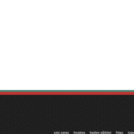
çıtır çerez
hoşbeş
beden eğitimi
frigo
top