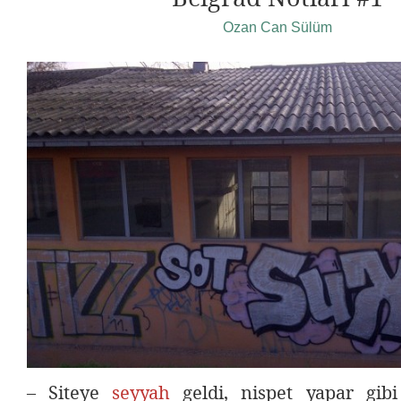
Ozan Can Sülüm
– Siteye
seyyah
geldi, nispet yapar gib