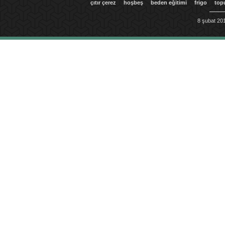
çıtır çerez
hoşbeş
beden eğitimi
frigo
top
8 şubat 201