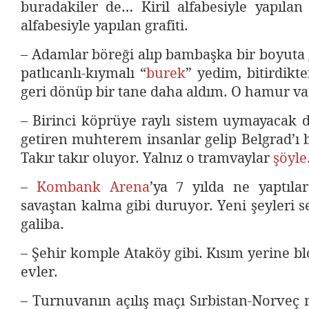
buradakiler de… Kiril alfabesiyle yapılan 
alfabesiyle yapılan grafiti.
– Adamlar böreği alıp bambaşka bir boyuta g
patlıcanlı-kıymalı “
burek
” yedim, bitirdikt
geri dönüp bir tane daha aldım. O hamur var 
– Birinci köprüye raylı sistem uymayacak 
getiren muhterem insanlar gelip Belgrad’ı bi
Takır takır oluyor. Yalnız o tramvaylar
şöyle
–
Kombank Arena
’ya 7 yılda ne yaptıla
savaştan kalma gibi duruyor. Yeni şeyleri 
galiba.
– Şehir komple Ataköy gibi. Kısım yerine blo
evler.
– Turnuvanın açılış maçı Sırbistan-Norveç 