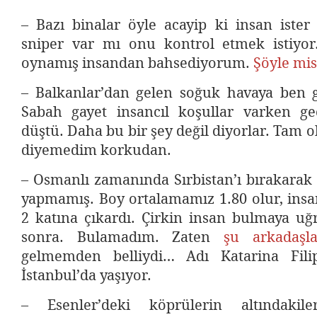
– Bazı binalar öyle acayip ki insan ister
sniper var mı onu kontrol etmek istiyor
oynamış insandan bahsediyorum.
Şöyle mis
– Balkanlar’dan gelen soğuk havaya ben 
Sabah gayet insancıl koşullar varken ge
düştü. Daha bu bir şey değil diyorlar. Tam o
diyemedim korkudan.
– Osmanlı zamanında Sırbistan’ı bırakarak 
yapmamış. Boy ortalamamız 1.80 olur, insan
2 katına çıkardı. Çirkin insan bulmaya uğ
sonra. Bulamadım. Zaten
şu arkadaşl
gelmemden belliydi… Adı Katarina Fili
İstanbul’da yaşıyor.
– Esenler’deki köprülerin altındakile