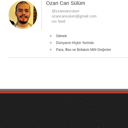
Ozan Can Sülüm
@szanoanculum
ozancansulum@gmail.com
rss feed
Gitmek
Dünyanın Hiçbir Yerinde
Para, İflas ve Birtakım Milli Değerler