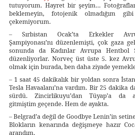
tutuyorum. Hayret bir şeyim… Fotoğrafla
beklemeyin, fotojenik olmadığım gib
çekemiyorum.
– Sırbistan Ocak’ta Erkekler Avr
Şampiyonası’nı düzenlemişti, çok gaza gel
sonunda da Kadınlar Avrupa Hentbol Ş
düzenliyorlar. Norveç üst üste 5. kez Av
olmak için burada, ben daha ziyade yemekle
– 1 saat 45 dakikalık bir yoldan sonra İsta
Tesla Havaalanı’na vardım. Bir 25 dakika d
sürdü. Zincirlikuyu’dan Tüyap’a da 
gitmiştim geçende. Hem de ayakta.
– Belgrad’a değil de Goodbye Lenin’in setine
Blokların kenarında değişmeye hazır Coc
arandım.