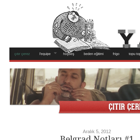
çıtır çerez
l’equipe
hoşbeş
beden eğitimi
frigo
topu to
Aralık 5, 2012
Belgrad Notları #1