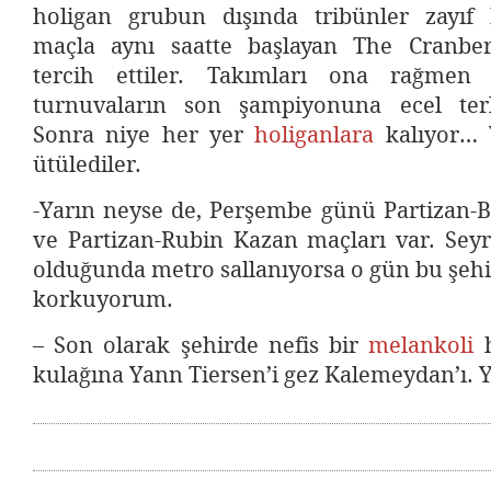
holigan grubun dışında tribünler zayıf 
maçla aynı saatte başlayan The Cranber
tercih ettiler. Takımları ona rağme
turnuvaların son şampiyonuna ecel terl
Sonra niye her yer
holiganlara
kalıyor… 
ütülediler.
-Yarın neyse de, Perşembe günü Partizan-B
ve Partizan-Rubin Kazan maçları var. Sey
olduğunda metro sallanıyorsa o gün bu şehir 
korkuyorum.
– Son olarak şehirde nefis bir
melankoli
h
kulağına Yann Tiersen’i gez Kalemeydan’ı. Y