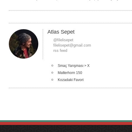
Atlas Sepet
@filelisepet
filelisepet@gmail.com
rss feed
Smaç Yarışması > X
Matterhorn 150
Kozadaki Favori