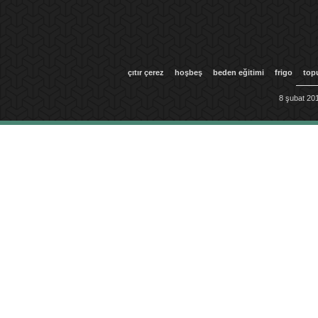
çıtır çerez
hoşbeş
beden eğitimi
frigo
top
8 şubat 201