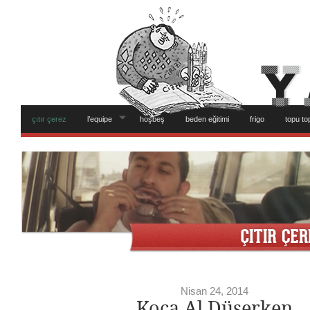
çıtır çerez
l’equipe
hoşbeş
beden eğitimi
frigo
topu to
Nisan 24, 2014
Koca Al Düşerken