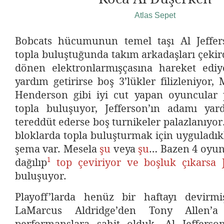
Atlas Sepet
Bobcats hücumunun temel taşı Al Jeffer
topla buluştuğunda takım arkadaşları çekir
dönen elektronlarmışçasına hareket ediyo
yardım getirirse boş 3’lükler filizleniyor
Henderson gibi iyi cut yapan oyuncular 
topla buluşuyor, Jefferson’ın adamı ya
tereddüt ederse boş turnikeler palazlanıyor…
bloklarda topla buluşturmak için uyguladıkl
şema var. Mesela
şu
veya
şu
… Bazen 4 oyun
1
dağılıp
top çeviriyor ve boşluk çıkarsa 
buluşuyor.
Playoff’larda henüz bir haftayı devirm
LaMarcus Aldridge’den Tony Allen’