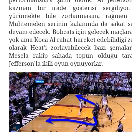
performanslara şahit olduk. Al Jeffers
kazınan bir irade gösterisi sergiliy
yürümekte bile zorlanmasına rağmen 
Muhtemelen serinin kalanında da sakat 
devam edecek. Bobcats için gelecek maçlara 
yok ama Koca Al rahat hareket edebilidiği 
olarak Heat’i zorlayabilecek bazı şemalar
Mesela rakip sahada topun olduğu taraf
Jefferson’la ikili oyun oynuyorlar.