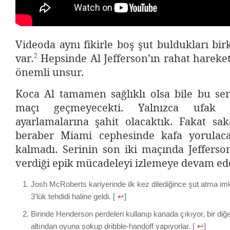
Videoda aynı fikirle boş şut buldukları bir
2
var.
Hepsinde Al Jefferson’ın rahat hareke
önemli unsur.
Koca Al tamamen sağlıklı olsa bile bu se
maçı geçmeyecekti. Yalnızca ufak t
ayarlamalarına şahit olacaktık. Fakat sak
beraber Miami cephesinde kafa yorulac
kalmadı. Serinin son iki maçında Jefferson
verdiği epik mücadeleyi izlemeye devam ed
Josh McRoberts kariyerinde ilk kez dilediğince şut atma imk
3’lük tehdidi haline geldi. [
↩
]
Birinde Henderson perdeleri kullanıp kanada çıkıyor, bir diğ
altından oyuna sokup dribble-handoff yapıyorlar. [
↩
]