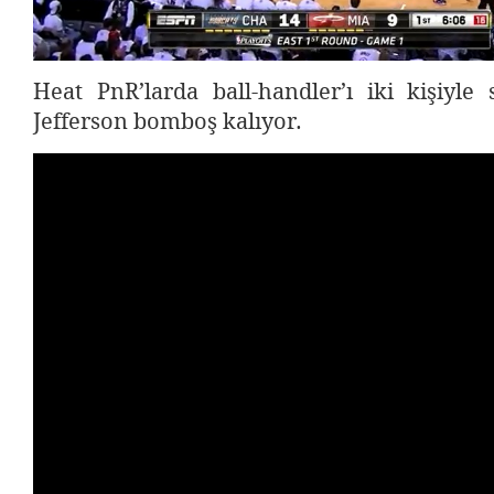
Heat PnR’larda ball-handler’ı iki kişiyle sı
Jefferson bomboş kalıyor.