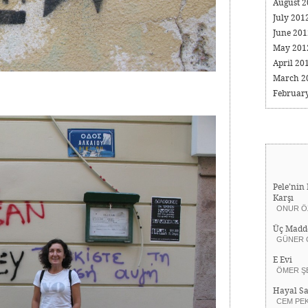
August 
July 201
June 20
May 20
April 20
March 2
Februar
Pele’nin 
Karşı
ONUR Ö
Üç Madd
GÜNER 
E Evi
ÖMER Ş
Hayal Sa
CEM PE