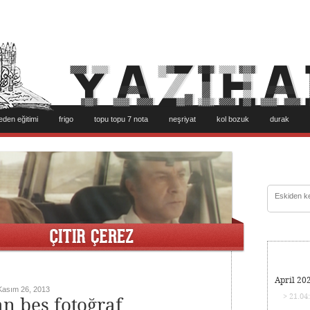
eden eğitimi
frigo
topu topu 7 nota
neşriyat
kol bozuk
durak
April 20
Kasım 26, 2013
> 21.04
an beş fotoğraf