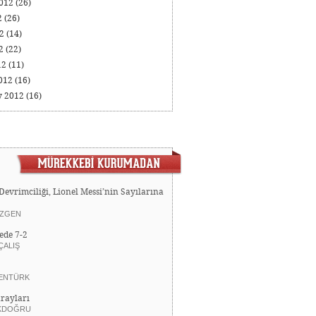
2012
(26)
2
(26)
12
(14)
12
(22)
12
(11)
012
(16)
y 2012
(16)
Devrimciliği, Lionel Messi’nin Sayılarına
ZGEN
ede 7-2
ÇALIŞ
ENTÜRK
rayları
KDOĞRU