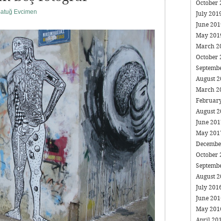
October
atuğ Evcimen
July 201
June 20
May 20
March 2
October
Septemb
August 
March 2
Februar
August 
June 20
May 20
Decembe
October
Septemb
August 
July 201
June 20
May 20
April 20