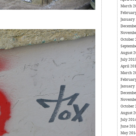
March 2
Februar
January
Decembe
Novembe
October
Septemb
August 
July 201
April 20
March 2
Februar
January
Decembe
Novembe
October
August 
July 201
June 20
May 20