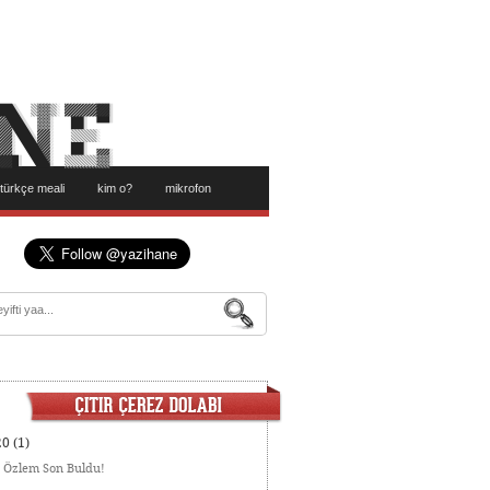
türkçe meali
kim o?
mikrofon
20
(1)
:
Özlem Son Buldu!