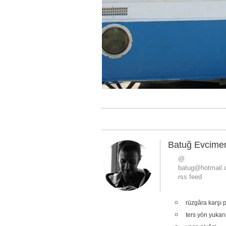
Batuğ Evcime
@
batug@hotmail
rss feed
rüzgâra karşı p
ters yön yukarı