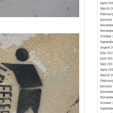
April 20
March 2
Februar
January
Decembe
Novembe
October
Septemb
August 
July 201
June 20
May 20
April 20
March 2
Februar
January
Decembe
Novembe
October
Septemb