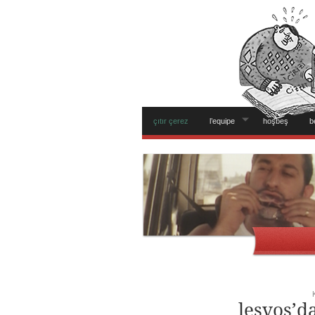
çıtır çerez
l’equipe
hoşbeş
b
lesvos’d