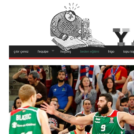
çıtır çerez
l’equipe
hoşbeş
beden eğitimi
frigo
topu to