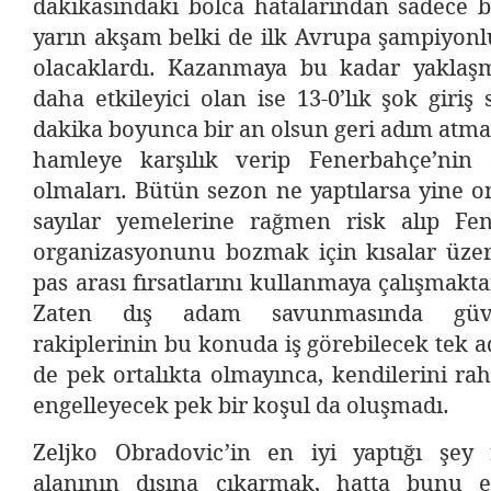
dakikasındaki bolca hatalarından sadece b
yarın akşam belki de ilk Avrupa şampiyonl
olacaklardı. Kazanmaya bu kadar yaklaş
daha etkileyici olan ise 13-0’lık şok giriş 
dakika boyunca bir an olsun geri adım atma
hamleye karşılık verip Fenerbahçe’nin 
olmaları. Bütün sezon ne yaptılarsa yine on
sayılar yemelerine rağmen risk alıp Fe
organizasyonunu bozmak için kısalar üzer
pas arası fırsatlarını kullanmaya çalışmakt
Zaten dış adam savunmasında güve
rakiplerinin bu konuda iş görebilecek tek
de pek ortalıkta olmayınca, kendilerini rah
engelleyecek pek bir koşul da oluşmadı.
Zeljko Obradovic’in en iyi yaptığı şey 
alanının dışına çıkarmak, hatta bunu en