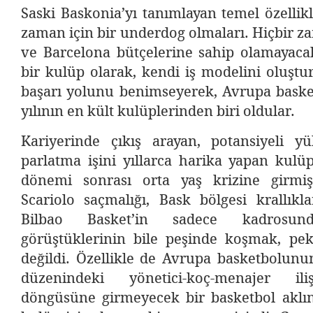
Saski Baskonia’yı tanımlayan temel özellikl
zaman için bir underdog olmaları. Hiçbir 
ve Barcelona bütçelerine sahip olamayacak
bir kulüp olarak, kendi iş modelini oluştu
başarı yolunu benimseyerek, Avrupa bask
yılının en kült kulüplerinden biri oldular.
Kariyerinde çıkış arayan, potansiyeli y
parlatma işini yıllarca harika yapan kulüp
dönemi sonrası orta yaş krizine girmiş
Scariolo saçmalığı, Bask bölgesi krallıkl
Bilbao Basket’in sadece kadrosunda
görüştüklerinin bile peşinde koşmak, pe
değildi. Özellikle de Avrupa basketbolunu
düzenindeki yönetici-koç-menajer iliş
döngüsüne girmeyecek bir basketbol aklın