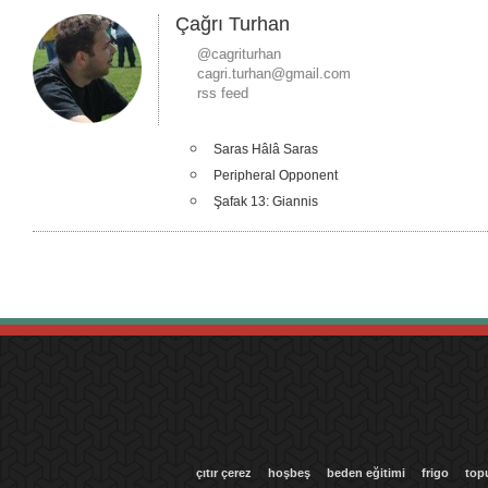
Çağrı Turhan
@cagriturhan
cagri.turhan@gmail.com
rss feed
Saras Hâlâ Saras
Peripheral Opponent
Şafak 13: Giannis
çıtır çerez
hoşbeş
beden eğitimi
frigo
top