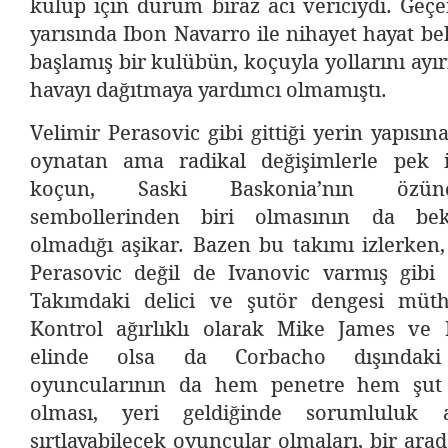
kulüp için durum biraz acı vericiydi. Geç
yarısında Ibon Navarro ile nihayet hayat be
başlamış bir kulübün, koçuyla yollarını ay
havayı dağıtmaya yardımcı olmamıştı.
Velimir Perasovic gibi gittiği yerin yapısı
oynatan ama radikal değişimlerle pek i
koçun, Saski Baskonia’nın özü
sembollerinden biri olmasının da bekl
olmadığı aşikar. Bazen bu takımı izlerken
Perasovic değil de Ivanovic varmış gibi 
Takımdaki delici ve şutör dengesi müth
Kontrol ağırlıklı olarak Mike James ve
elinde olsa da Corbacho dışındak
oyuncularının da hem penetre hem şut 
olması, yeri geldiğinde sorumluluk 
sırtlayabilecek oyuncular olmaları, bir ara