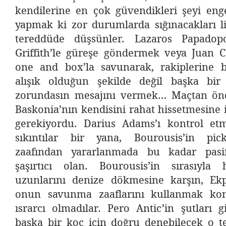
kendilerine en çok güvendikleri şeyi enge
yapmak ki zor durumlarda sığınacakları
tereddüde düşsünler. Lazaros Papadop
Griffith’le güreşe göndermek veya Juan C
one and box’la savunarak, rakiplerine 
alışık olduğun şekilde değil başka bi
zorundasın mesajını vermek… Maçtan önce
Baskonia’nın kendisini rahat hissetmesine
gerekiyordu. Darius Adams’ı kontrol etm
sıkıntılar bir yana, Bourousis’in pi
zaafından yararlanmada bu kadar pasif
şaşırtıcı olan. Bourousis’in sırasıyl
uzunlarını denize dökmesine karşın, Ek
onun savunma zaaflarını kullanmak ko
ısrarcı olmadılar. Pero Antic’in şutları 
başka bir koç için doğru denebilecek o te