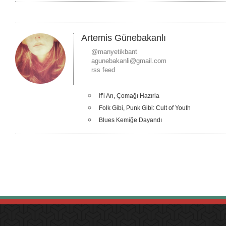
Artemis Günebakanlı
@manyetikbant
agunebakanli@gmail.com
rss feed
!f’i An, Çomağı Hazırla
Folk Gibi, Punk Gibi: Cult of Youth
Blues Kemiğe Dayandı