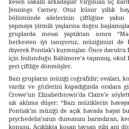
kesen sakallı arkadaşlar Virginialı üç kar
Jennings Carney. Otuz küsur yıllık hay
bölümünde ailelerinin çiftliğine yakın
yapmaya yirmili yaşlarına doğru başlamışla
gruplarda mesai yaptıktan sonra “Mad
herkesten iyi tanıyoruz, müziğimizi de b
diyerek Pontiak’ı kurmuşlar. Önce davulcu L
için bulunduğu Baltimore’a taşınmış, okul b
geri çiftliğe dönmüşler.
Bazı grupların müziği coğrafidir; ovaları, ko
vardır ve gözlerini kapadığında oralara g
Crowe’un Elizabethtown’da Claire’e söylet
sık aklıma düşer: “Bazı müziklerin havaya 
Pontiak’ın müziği de açık havada hayat b
psychedelia’sının dumanını barındıran, ke
konusu. Açıklıkta koşan tavşan gibi ani dö