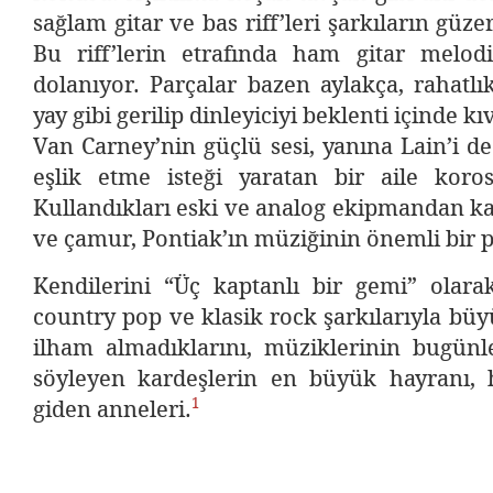
sağlam gitar ve bas riff’leri şarkıların güzer
Bu riff’lerin etrafında ham gitar melodi
dolanıyor. Parçalar bazen aylakça, rahatlı
yay gibi gerilip dinleyiciyi beklenti içinde kı
Van Carney’nin güçlü sesi, yanına Lain’i de
eşlik etme isteği yaratan bir aile kor
Kullandıkları eski ve analog ekipmandan ka
ve çamur, Pontiak’ın müziğinin önemli bir p
Kendilerini “Üç kaptanlı bir gemi” olara
country pop ve klasik rock şarkılarıyla b
ilham almadıklarını, müziklerinin bugünle
söyleyen kardeşlerin en büyük hayranı, 
1
giden anneleri.