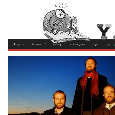
çıtır çerez
l’equipe
hoşbeş
beden eğitimi
frigo
topu to