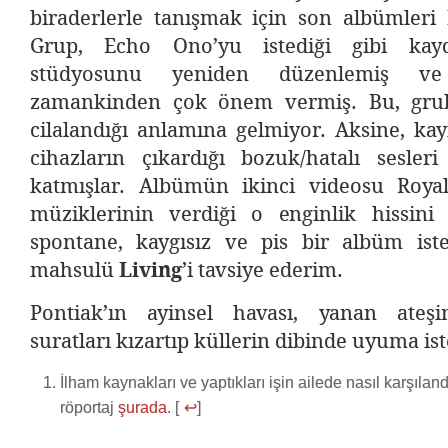
biraderlerle tanışmak için son albümleri
Grup, Echo Ono’yu istediği gibi kayd
stüdyosunu yeniden düzenlemiş v
zamankinden çok önem vermiş. Bu, gru
cilalandığı anlamına gelmiyor. Aksine, kayı
cihazların çıkardığı bozuk/hatalı sesler
katmışlar. Albümün ikinci videosu Roya
müziklerinin verdiği o enginlik hissini 
spontane, kaygısız ve pis bir albüm ist
mahsulü
Living
’i tavsiye ederim.
Pontiak’ın ayinsel havası, yanan ateş
suratları kızartıp küllerin dibinde uyuma ist
İlham kaynakları ve yaptıkları işin ailede nasıl karşılandı
röportaj
şurada
. [
↩
]