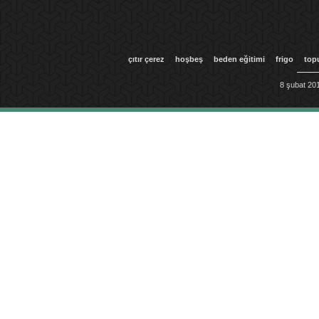
çıtır çerez
hoşbeş
beden eğitimi
frigo
top
8 şubat 201