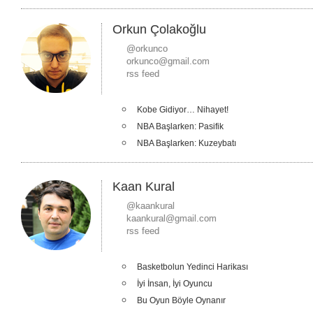
Orkun Çolakoğlu
@orkunco
orkunco@gmail.com
rss feed
Kobe Gidiyor… Nihayet!
NBA Başlarken: Pasifik
NBA Başlarken: Kuzeybatı
Kaan Kural
@kaankural
kaankural@gmail.com
rss feed
Basketbolun Yedinci Harikası
İyi İnsan, İyi Oyuncu
Bu Oyun Böyle Oynanır