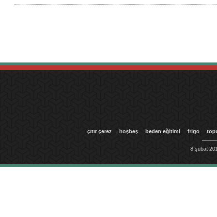
çıtır çerez
hoşbeş
beden eğitimi
frigo
top
8 şubat 201