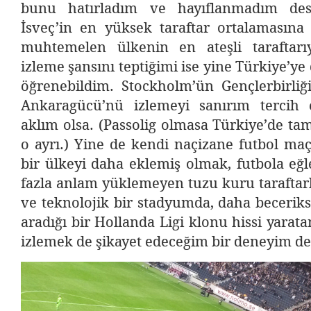
bunu hatırladım ve hayıflanmadım des
İsveç’in en yüksek taraftar ortalamasına 
muhtemelen ülkenin en ateşli taraftarı
izleme şansını teptiğimi ise yine Türkiye’y
öğrenebildim. Stockholm’ün Gençlerbirliği
Ankaragücü’nü izlemeyi sanırım tercih 
aklım olsa. (Passolig olmasa Türkiye’de tam
o ayrı.) Yine de kendi naçizane futbol ma
bir ülkeyi daha eklemiş olmak, futbola eğ
fazla anlam yüklemeyen tuzu kuru taraftarla
ve teknolojik bir stadyumda, daha beceriksi
aradığı bir Hollanda Ligi klonu hissi yarata
izlemek de şikayet edeceğim bir deneyim değ