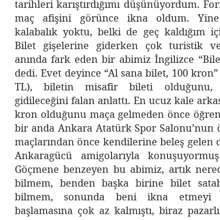
tarihleri karıştırdığımı düşünüyordum. For
maç afişini görünce ikna oldum. Yine
kalabalık yoktu, belki de geç kaldığım iç
Bilet gişelerine giderken çok turistik 
anında fark eden bir abimiz İngilizce “Bil
dedi. Evet deyince “Al sana bilet, 100 kron”
TL), biletin misafir bileti olduğunu
gidileceğini falan anlattı. En ucuz kale arkas
kron olduğunu maça gelmeden önce öğren
bir anda Ankara Atatürk Spor Salonu’nun
maçlarından önce kendilerine beleş gelen d
Ankaragücü amigolarıyla konuşuyormuş 
Göçmene benzeyen bu abimiz, artık nere
bilmem, benden başka birine bilet sata
bilmem, sonunda beni ikna etmeyi 
başlamasına çok az kalmıştı, biraz pazar