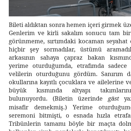
Bileti aldıktan sonra hemen içeri girmek üz
Genlerim ve kirli sakalım sonucu tam bir
görünmeme, sırtımdaki kocaman seyahat
hiçbir şey sormadılar, üstümü aramadıl
arkasının sahaya çapraz bakan kısmında
yerime oturduğumda, etrafımda sadece
velilerin oturduğunu gördüm. Sanırım da
okullarına kayıtlı çocuklara ve ailelerine 
büyük kısmında altyapı takımların
bulunuyordu. (Biletin üzerinde
yaz
gäst
misafir demekmiş.) Yerime oturduğu
seremoni bitmişti, o esnada hızla etraf
Tribünlerin tamamı böyle bir maçta dolm