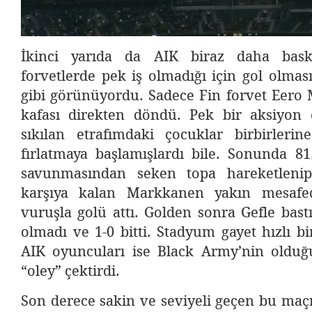
İkinci yarıda da AIK biraz daha bask
forvetlerde pek iş olmadığı için gol olmas
gibi görünüyordu. Sadece Fin forvet Eero 
kafası direkten döndü. Pek bir aksiyon
sıkılan etrafımdaki çocuklar birbirlerin
fırlatmaya başlamışlardı bile. Sonunda 81
savunmasından seken topa hareketlenip 
karşıya kalan Markkanen yakın mesafe
vuruşla golü attı. Golden sonra Gefle bast
olmadı ve 1-0 bitti. Stadyum gayet hızlı bi
AIK oyuncuları ise Black Army’nin olduğ
“oley” çektirdi.
Son derece sakin ve seviyeli geçen bu maç