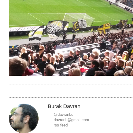
Burak Davran
@davranbu
davranb@gmail.com
rss feed