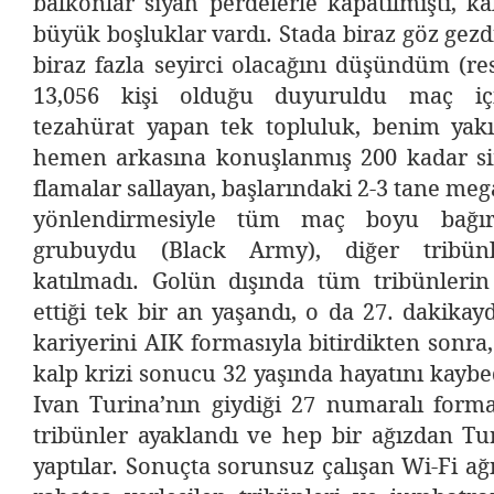
balkonlar siyah perdelerle kapatılmıştı, ka
büyük boşluklar vardı. Stada biraz göz gezd
biraz fazla seyirci olacağını düşündüm (r
13,056 kişi olduğu duyuruldu maç içi
tezahürat yapan tek topluluk, benim yak
hemen arkasına konuşlanmış 200 kadar si
flamalar sallayan, başlarındaki 2-3 tane m
yönlendirmesiyle tüm maç boyu bağıra
grubuydu (Black Army), diğer tribün
katılmadı. Golün dışında tüm tribünlerin 
ettiği tek bir an yaşandı, o da 27. dakikay
kariyerini AIK formasıyla bitirdikten sonra,
kalp krizi sonucu 32 yaşında hayatını kaybe
Ivan Turina’nın giydiği 27 numaralı form
tribünler ayaklandı ve hep bir ağızdan Tu
yaptılar. Sonuçta sorunsuz çalışan Wi-Fi ağ