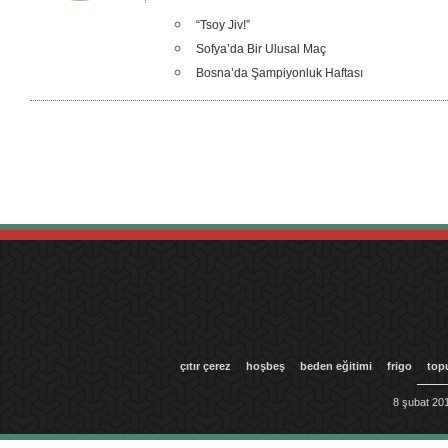
“Tsoy Jiv!”
Sofya’da Bir Ulusal Maç
Bosna’da Şampiyonluk Haftası
çıtır çerez
hoşbeş
beden eğitimi
frigo
top
8 şubat 201