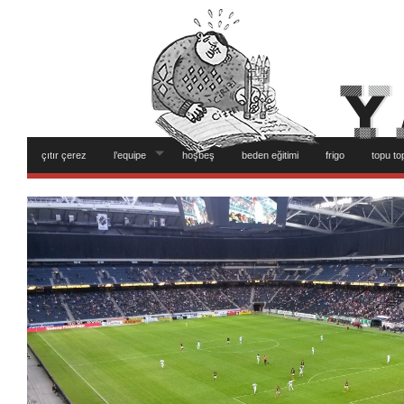
çıtır çerez
l’equipe
hoşbeş
beden eğitimi
frigo
topu to