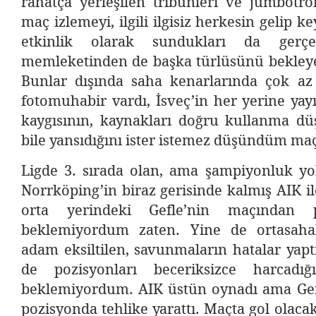
rahatça yerleşilen tribünleri ve jumbotro
maç izlemeyi, ilgili ilgisiz herkesin gelip ke
etkinlik olarak sundukları da gerçe
memleketinden de başka türlüsünü bekley
Bunlar dışında saha kenarlarında çok az 
fotomuhabir vardı, İsveç’in her yerine yayı
kaygısının, kaynakları doğru kullanma dü
bile yansıdığını ister istemez düşündüm maç
Ligde 3. sırada olan, ama şampiyonluk 
Norrköping’in biraz gerisinde kalmış AIK i
orta yerindeki Gefle’nin maçından 
beklemiyordum zaten. Yine de ortasaha
adam eksiltilen, savunmaların hatalar yaptı
de pozisyonları beceriksizce harcad
beklemiyordum. AIK üstün oynadı ama Gefl
pozisyonda tehlike yarattı. Maçta gol olaca