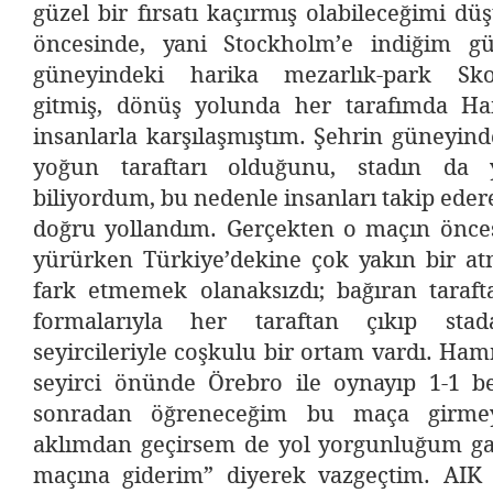
güzel bir fırsatı kaçırmış olabileceğimi d
öncesinde, yani Stockholm’e indiğim gü
güneyindeki harika mezarlık-park Sko
gitmiş, dönüş yolunda her tarafımda H
insanlarla karşılaşmıştım. Şehrin güneyi
yoğun taraftarı olduğunu, stadın da 
biliyordum, bu nedenle insanları takip eder
doğru yollandım. Gerçekten o maçın öncesi
yürürken Türkiye’dekine çok yakın bir a
fark etmemek olanaksızdı; bağıran tarafta
formalarıyla her taraftan çıkıp st
seyircileriyle coşkulu bir ortam vardı. Ha
seyirci önünde Örebro ile oynayıp 1-1 be
sonradan öğreneceğim bu maça girmeyi
aklımdan geçirsem de yol yorgunluğum gal
maçına giderim” diyerek vazgeçtim. AIK