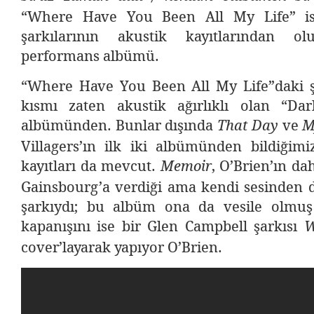
“Where Have You Been All My Life” ise
şarkılarının akustik kayıtlarından o
performans albümü.
“Where Have You Been All My Life”daki ş
kısmı zaten akustik ağırlıklı olan “Dar
albümünden. Bunlar dışında
ve
That Day
M
Villagers’ın ilk iki albümünden bildiğimi
kayıtları da mevcut.
, O’Brien’ın da
Memoir
Gainsbourg’a verdiği ama kendi sesinden 
şarkıydı; bu albüm ona da vesile olmu
kapanışını ise bir Glen Campbell şarkısı
W
cover’layarak yapıyor O’Brien.