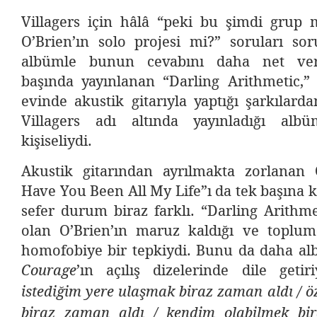
Villagers için hâlâ “peki bu şimdi grup
O’Brien’ın solo projesi mi?” soruları sor
albümle bunun cevabını daha net vereb
başında yayınlanan “Darling Arithmetic,” 
evinde akustik gitarıyla yaptığı şarkılar
Villagers adı altında yayınladığı alb
kişiseliydi.
Akustik gitarından ayrılmakta zorlanan
Have You Been All My Life”ı da tek başına
sefer durum biraz farklı. “Darling Arithmet
olan O’Brien’ın maruz kaldığı ve toplu
homofobiye bir tepkiydi. Bunu da daha alb
’ın açılış dizelerinde dile getir
Courage
istediğim yere ulaşmak biraz zaman aldı / 
biraz zaman aldı / kendim olabilmek bi