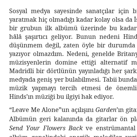
Sosyal medya sayesinde sanatçılar için bi
yaratmak hiç olmadığı kadar kolay olsa da 
bir grubun ilk albümü üzerinde bu kadar
hâlâ şaşırtıcı geliyor. Bunun nedeni Hinds
düşünmem değil, zaten öyle bir durumda
yazıyor olmazdım. Nedeni, genelde Britany
müzisyenlerin domine ettiği alternatif 
Madridli bir dörtlünün yayınladığı her şar
medyada geniş yer bulabilmesi. Tabii bunda
müzik yapmayı tercih etmesi de öneml
Hinds’ın müziği bu ilgiyi hak ediyor.
“Leave Me Alone”un açılışını
’ın gita
Garden
Albümün geri kalanında da gitarlar ön p
ve enstrümanta
Send Your Flowers Back