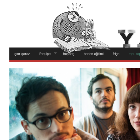
çıtır çerez
l’equipe
hoşbeş
beden eğitimi
frigo
topu to