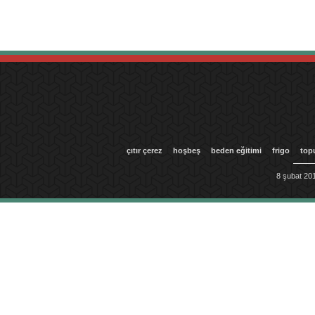
çıtır çerez
hoşbeş
beden eğitimi
frigo
top
8 şubat 201