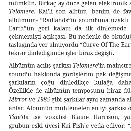
mümkün. Birkaç ay önce gelen elektronik alt
, Kai’li son albüm -benim de fav
Telomere
albümüm- “Radlands”in sound’una uzaktı 
Earth”ün geri kalanı da ilk dinlemede 
çekmemişti açıkçası. Bu nedenle de okuduğ
taslağında yer almıyordu “Curve Of The Ea
tekrar dinlediğimde işler biraz değişti.
Albümün açılış şarkısı
’in mainstr
Telomere
sound’u hakkında görüşlerim pek değişme
şarkıların çoğu dinledikçe kulağa daha
Özellikle de albümün temposunu biraz d
ve
gibi şarkılar aynı zamanda 
Mirror
1985
anlar. Albümün muhtemelen en iyi şarkısı 
’da ise vokalist Blaine Harrison, y
Tide
grubun eski üyesi Kai Fish’e veda ediyor: “