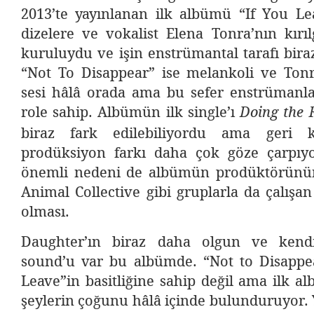
2013’te yayınlanan ilk albümü “If You Le
dizelere ve vokalist Elena Tonra’nın kırı
kuruluydu ve işin enstrümantal tarafı bira
“Not To Disappear” ise melankoli ve To
sesi hâlâ orada ama bu sefer enstrümanlar
role sahip. Albümün ilk single’ı
Doing the 
biraz fark edilebiliyordu ama geri k
prodüksiyon farkı daha çok göze çarpıy
önemli nedeni de albümün prodüktörünü
Animal Collective gibi gruplarla da çalışa
olması.
Daughter’ın biraz daha olgun ve kend
sound’u var bu albümde. “Not to Disappea
Leave”in basitliğine sahip değil ama ilk a
şeylerin çoğunu hâlâ içinde bulunduruyor. 