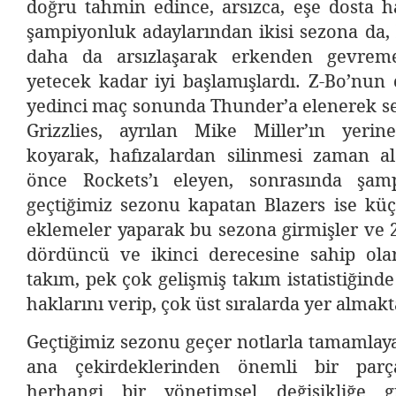
doğru tahmin edince, arsızca, eşe dosta ha
şampiyonluk adaylarından ikisi sezona da,
daha da arsızlaşarak erkenden gevrem
yetecek kadar iyi başlamışlardı. Z-Bo’nun 
yedinci maç sonunda Thunder’a elenerek s
Grizzlies, ayrılan Mike Miller’ın yerin
koyarak, hafızalardan silinmesi zaman al
önce Rockets’ı eleyen, sonrasında şam
geçtiğimiz sezonu kapatan Blazers ise küç
eklemeler yaparak bu sezona girmişler ve 20
dördüncü ve ikinci derecesine sahip ola
takım, pek çok gelişmiş takım istatistiğind
haklarını verip, çok üst sıralarda yer almakt
Geçtiğimiz sezonu geçer notlarla tamamlaya
ana çekirdeklerinden önemli bir parç
herhangi bir yönetimsel değişikliğe 