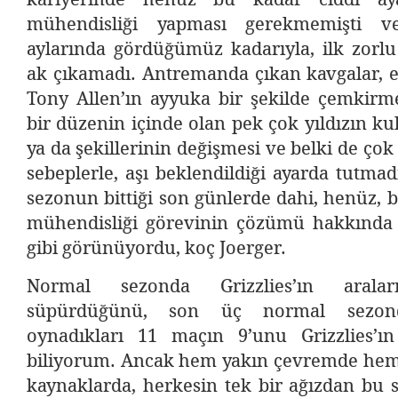
mühendisliği yapması gerekmemişti 
aylarında gördüğümüz kadarıyla, ilk zorlu
ak çıkamadı. Antremanda çıkan kavgalar, e
Tony Allen’ın ayyuka bir şekilde çemkirmesi
bir düzenin içinde olan pek çok yıldızın kul
ya da şekillerinin değişmesi ve belki de çok
sebeplerle, aşı beklendildiği ayarda tutmad
sezonun bittiği son günlerde dahi, henüz, 
mühendisliği görevinin çözümü hakkında n
gibi görünüyordu, koç Joerger.
Normal sezonda Grizzlies’ın aralar
süpürdüğünü, son üç normal sezond
oynadıkları 11 maçın 9’unu Grizzlies’ı
biliyorum. Ancak hem yakın çevremde he
kaynaklarda, herkesin tek bir ağızdan bu se