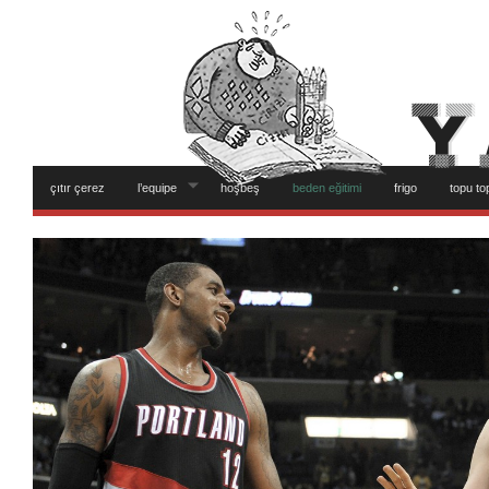
çıtır çerez
l’equipe
hoşbeş
beden eğitimi
frigo
topu to