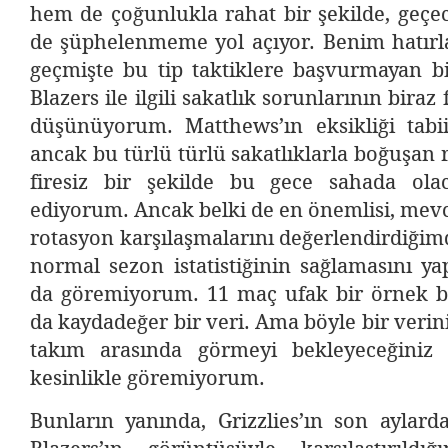
hem de çoğunlukla rahat bir şekilde, geçe
de şüphelenmeme yol açıyor. Benim hatırla
geçmişte bu tip taktiklere başvurmayan bi
Blazers ile ilgili sakatlık sorunlarının biraz 
düşünüyorum. Matthews’ın eksikliği tabi
ancak bu türlü türlü sakatlıklarla boğuşan 
firesiz bir şekilde bu gece sahada ola
ediyorum. Ancak belki de en önemlisi, mevc
rotasyon karşılaşmalarını değerlendirdiğimd
normal sezon istatistiğinin sağlamasını y
da göremiyorum. 11 maç ufak bir örnek b
da kaydadeğer bir veri. Ama böyle bir verin
takım arasında görmeyi bekleyeceğiniz 
kesinlikle göremiyorum.
Bunların yanında, Grizzlies’ın son aylard