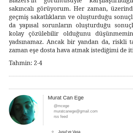
Blazers’ın görüntüsüyle karşılaştırıld
sakıncalı görüyorum. Her zaman, üzerinde
geçmiş sakatlıkların ve oluşturduğu sonuçl
da yapısal sorunların oluşturduğu sonu
kolay çözülebilir olduğunu düşünmemin
yadsınamaz. Ancak bir yandan da, riskli 
zaman eşe dosta hava atmak istediğimi de it
Tahmin: 2-4
Murat Can Ege
@mcege
muratcanege@gmail.com
rss feed
Jusuf ve Vasa