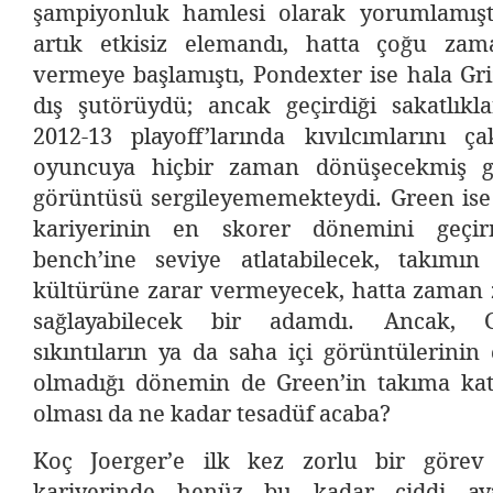
şampiyonluk hamlesi olarak yorumlamışt
artık etkisiz elemandı, hatta çoğu zam
vermeye başlamıştı, Pondexter ise hala Griz
dış şutörüydü; ancak geçirdiği sakatlıkla
2012-13 playoff’larında kıvılcımlarını ça
oyuncuya hiçbir zaman dönüşecekmiş gi
görüntüsü sergileyememekteydi. Green ise 
kariyerinin en skorer dönemini geçirm
bench’ine seviye atlatabilecek, takımı
kültürüne zarar vermeyecek, hatta zaman 
sağlayabilecek bir adamdı. Ancak, Griz
sıkıntıların ya da saha içi görüntülerinin 
olmadığı dönemin de Green’in takıma katı
olması da ne kadar tesadüf acaba?
Koç Joerger’e ilk kez zorlu bir görev 
kariyerinde henüz bu kadar ciddi ay