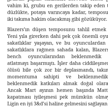
vahim ki, grubu en gerilerden takip eden 
düzlükte, potaya varıncaya kadar, tempo
iki takıma hakim olacakmış gibi gözüküyor.
Blazers’ın düşen temposunu tahlil etmek
Yeni yıla girerken dahi pek çok önemli oyun
sakatlıklar yaşayan, ve bu oyunculardan 
sakatlıklara rağmen sahada kalan, Blazers
bench oyuncularından beklenmedik k
atlatmayı başarmıştı. İşler daha ciddileşme
ölüsü bile çok zor bir deplasmandı, takım
momentuma sahipti ve beklenmedik
beklenmedik katkıları almak doğal olar
Ancak Mart ayının hemen başında Matt
kapatması iyileşmesi pek mümkün olmaya
Ligin en iyi 3&d’si haline gelmesini sağlay