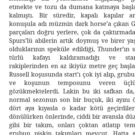
etmekte ve tozu da dumana katmaya başl
kalmıştı. Bir süredir, kapalı kapılar 
konuşula adı müzmin dark horse’a çıkan Gr
parçaları doğru yerlere, çok da çaktırmad
Spurs’lü abilerin artık doymuş ve birer y
olduklarının speküle edildiği, Thunder’ın s
türlü kafayı kaldıramadığı ve star
rakiplerinden en az ikiyüz metre geç başlad
Russell koşusunda start’ı çok iyi alıp, gr
ve koşunun temposunu veren üçlü
gözükmektelerdi. Lakin bu iki safkan d
normal sezonun son bir buçuk, iki ayını 
dört aya kıyasla o kadar kötü geçirdile
dönülürken önlerinde, ciddi bir avansla d
gibi bir takım, onları çoktan atlatıp tem
grubun pişkin takımları mevcut. Hatta 