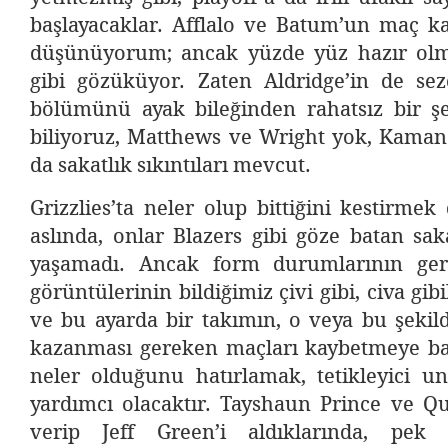
başlayacaklar. Afflalo ve Batum’un maç ka
düşünüyorum; ancak yüzde yüz hazır olm
gibi gözüküyor. Zaten Aldridge’in de s
bölümünü ayak bileğinden rahatsız bir şek
biliyoruz, Matthews ve Wright yok, Kama
da sakatlık sıkıntıları mevcut.
Grizzlies’ta neler olup bittiğini kestirmek
aslında, onlar Blazers gibi göze batan sak
yaşamadı. Ancak form durumlarının geri
görüntülerinin bildiğimiz çivi gibi, civa gibi
ve bu ayarda bir takımın, o veya bu şekilde
kazanması gereken maçları kaybetmeye b
neler olduğunu hatırlamak, tetikleyici 
yardımcı olacaktır. Tayshaun Prince ve Qu
verip Jeff Green’i aldıklarında, pe