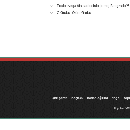
Posle svega šta sad ostalo je moj Beograde?!
C Grubu: Ölüm Grubu
çıtır çerez
hoşbeş
beden eğitimi
frigo
top
8 şubat 201