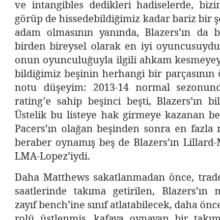
ve intangibles dedikleri hadiselerde, biz
görüp de hissedebildiğimiz kadar bariz bir 
adam olmasının yanında, Blazers’ın da 
birden bireysel olarak en iyi oyuncusuyd
onun oyunculuğuyla ilgili ahkam kesmeyeyi
bildiğimiz beşinin herhangi bir parçasının 
notu düşeyim: 2013-14 normal sezonund
rating’e sahip beşinci beşti, Blazers’ın bi
Üstelik bu listeye hak girmeye kazanan be
Pacers’ın olağan beşinden sonra en fazla
beraber oynamış beş de Blazers’ın Lillard
LMA-Lopez’iydi.
Daha Matthews sakatlanmadan önce, trade
saatlerinde takıma getirilen, Blazers’ın 
zayıf bench’ine sınıf atlatabilecek, daha ön
rolü üstlenmiş, kafaya oynayan bir takım