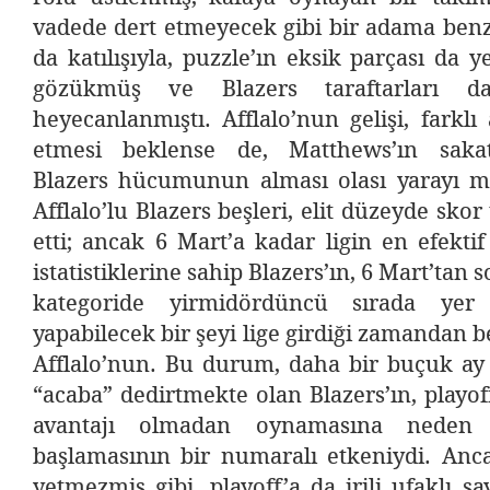
vadede dert etmeyecek gibi bir adama benz
da katılışıyla, puzzle’ın eksik parçası da 
gözükmüş ve Blazers taraftarları d
heyecanlanmıştı. Afflalo’nun gelişi, farkl
etmesi beklense de, Matthews’ın sakatl
Blazers hücumunun alması olası yarayı 
Afflalo’lu Blazers beşleri, elit düzeyde sk
etti; ancak 6 Mart’a kadar ligin en efekti
istatistiklerine sahip Blazers’ın, 6 Mart’tan 
kategoride yirmidördüncü sırada yer a
yapabilecek bir şeyi lige girdiği zamandan b
Afflalo’nun. Bu durum, daha bir buçuk ay 
“acaba” dedirtmekte olan Blazers’ın, playof
avantajı olmadan oynamasına neden 
başlamasının bir numaralı etkeniydi. Anc
yetmezmiş gibi, playoff’a da irili ufaklı say