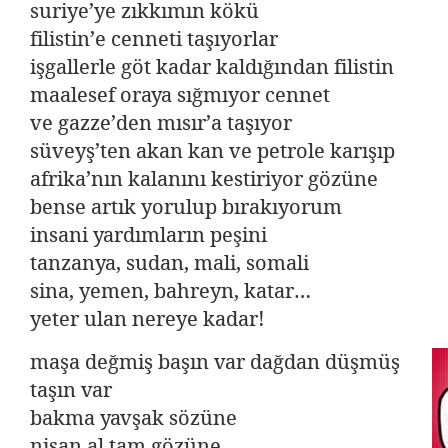
suriye’ye zıkkımın kökü
filistin’e cenneti taşıyorlar
işgallerle göt kadar kaldığından filistin
maalesef oraya sığmıyor cennet
ve gazze’den mısır’a taşıyor
süveyş’ten akan kan ve petrole karışıp
afrika’nın kalanını kestiriyor gözüne
bense artık yorulup bırakıyorum
insani yardımların peşini
tanzanya, sudan, mali, somali
sina, yemen, bahreyn, katar…
yeter ulan nereye kadar!
maşa değmiş başın var
dağdan düşmüş
taşın var
bakma yavşak sözüne
nişan al tam gözüne