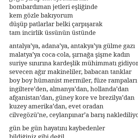
bombardıman jetleri eşliğinde
kem gözle bakıyorum
düşüp patlarlar belki çarpışarak
tam incirlik üssünün üstünde
antalya’ya, adana’ya, antakya’ya gülme gazı
malatya’ya coca-cola, şırnağa şişme kadın
suriye sınırına kardeşlik mühimmatı gidiyo
sevecen ağır makineliler, babacan tanklar
boy boy hümanist mermiler, füze rampaları
ingiltere’den, almanya’dan, hollanda’dan
afganistan’dan, güney kore ve brezilya’dan
kuzey amerika’dan, evet oradan
cilvegözü’ne, ceylanpınar’a barış naklediliy
gün be gün hayatını kaybedenler
bildiğiniz gibi değil