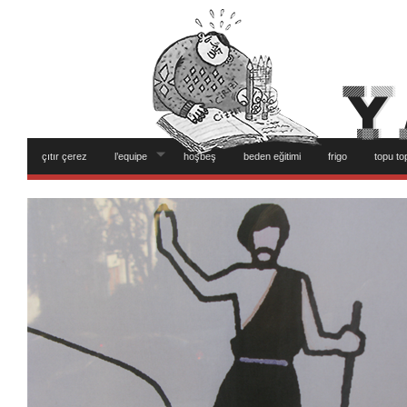
çıtır çerez
l’equipe
hoşbeş
beden eğitimi
frigo
topu to