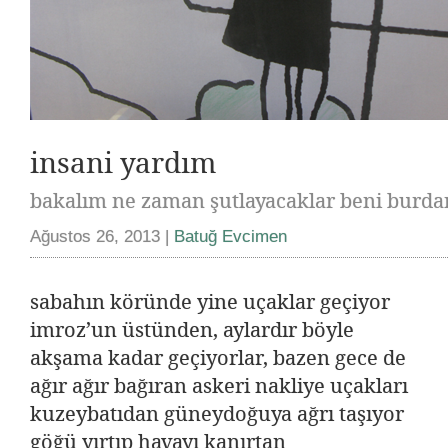
insani yardım
bakalım ne zaman şutlayacaklar beni burdan
Ağustos 26, 2013 |
Batuğ Evcimen
sabahın köründe yine uçaklar geçiyor
imroz’un üstünden, aylardır böyle
akşama kadar geçiyorlar, bazen gece de
ağır ağır bağıran askeri nakliye uçakları
kuzeybatıdan güneydoğuya ağrı taşıyor
göğü yırtıp havayı kanırtan