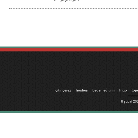
yaşa niyâzi
çıtır çerez
hoşbeş
beden eğitimi
frigo
top
8 şubat 201