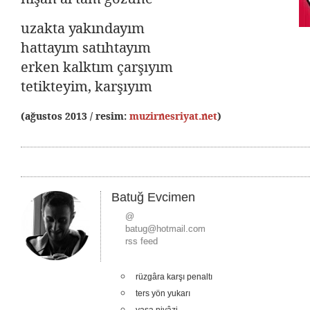
uzakta yakındayım
hattayım satıhtayım
erken kalktım çarşıyım
tetikteyim, karşıyım
(ağustos 2013 / resim:
muzirnesriyat.net
)
Batuğ Evcimen
@
batug@hotmail.com
rss feed
rüzgâra karşı penaltı
ters yön yukarı