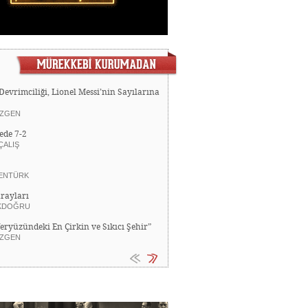
Devrimciliği, Lionel Messi’nin Sayılarına
ZGEN
ede 7-2
ÇALIŞ
ENTÜRK
rayları
KDOĞRU
Yeryüzündeki En Çirkin ve Sıkıcı Şehir”
ZGEN