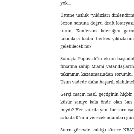
yok…
Üstüne üstlük “yıldızları dinlendi
Sezon sonuna doğru draft lotaryası
tutun, Konferans liderliğini gara
takımlara kadar herkes yıldızları
gelebilecek mi?
Sonuçta Popovich”in ekran başındak
fırsatına sahip Miami vatandaşlar
takımının kazanmasından sorumlu. Ve 
Uzun vadede daha başarılı olabilmek 
Gerçi maçın nasıl geçtiğinin hiçb
küsür saniye kala önde olan San 
miydi? Her satırda yeni bir soru işa
sahada 0″ünü verecek adamları görmek
Stern görevde kaldığı sürece NBA”d