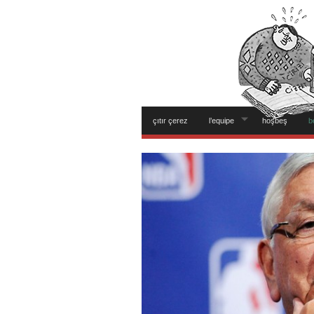
çıtır çerez
l’equipe
hoşbeş
b