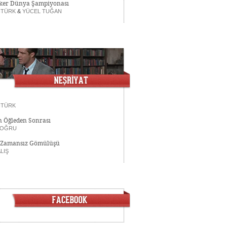
ker Dünya Şampiyonası
NTÜRK
&
YÜCEL TUĞAN
NTÜRK
n Öğleden Sonrası
DOĞRU
 Zamansız Gömülüşü
LIŞ