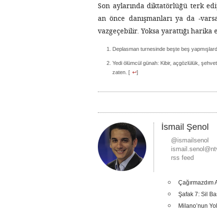
Son aylarında diktatörlüğü terk ed
an önce danışmanları ya da -vars
vazgeçebilir. Yoksa yarattığı harika
Deplasman turnesinde beşte beş yapmışlardı
Yedi ölümcül günah: Kibir, açgözlülük, şehvet,
zaten. [
↩
]
İsmail Şenol
@ismailsenol
ismail.senol@nt
rss feed
Çağırmazdım A
Şafak 7: Sil B
Milano’nun Yoll