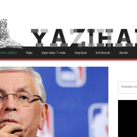
eden eğitimi
frigo
topu topu 7 nota
neşriyat
kol bozuk
durak