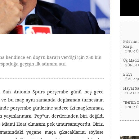
Pele’nin 
Karşı
ONUR Ö
na kendince en doğru kararı verdiği için 250 bin
Üç Madd
potluğa geçişin ilk adımını attı.
GÜNER 
E Evi
ÖMER Ş
Hayal Sa
a, San Antonio Spurs perşembe günü beş gece
CEM PE
ı ve bu maç aynı zamanda deplasman turnesinin
“Berlin 
ünde perşembe günlerine sadece iki maç konması
ONUR Ö
 yayınlanması, Pop”un dertlerinden biri değildi
on Miami Heat olmasını pek umursamıyordu. Birisi
manındaki yegane maça çıkacaklarını söylese