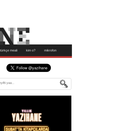
türkçe meali
kim o?
mikrofon