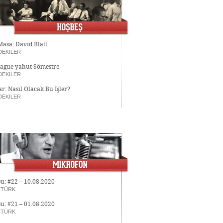
asa: David Blatt
DEKILER
eague yahut Sömestre
DEKILER
ar: Nasıl Olacak Bu İşler?
DEKILER
u: #22 – 10.08.2020
NTÜRK
u: #21 – 01.08.2020
NTÜRK