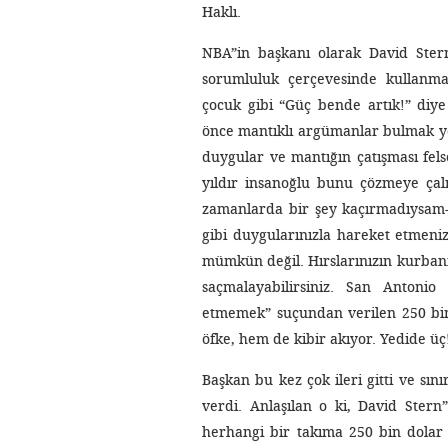
Haklı.
NBA”in başkanı olarak David Stern
sorumluluk çerçevesinde kullanma
çocuk gibi “Güç bende artık!” diy
önce mantıklı argümanlar bulmak yer
duygular ve mantığın çatışması felse
yıldır insanoğlu bunu çözmeye çalı
zamanlarda bir şey kaçırmadıysam-
gibi duygularınızla hareket etmeni
mümkün değil. Hırslarınızın kurbanı 
saçmalayabilirsiniz. San Antonio
etmemek” suçundan verilen 250 bin
öfke, hem de kibir akıyor. Yedide üç
Başkan bu kez çok ileri gitti ve sın
verdi. Anlaşılan o ki, David Stern
herhangi bir takıma 250 bin dolar