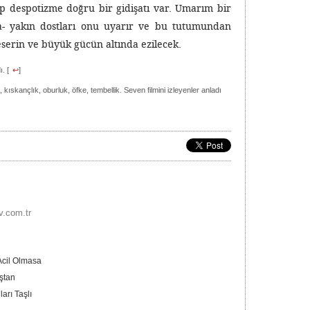
ip despotizme doğru bir gidişatı var. Umarım bir
a- yakın dostları onu uyarır ve bu tutumundan
 eserin ve büyük gücün altında ezilecek.
. [
↩
]
 kıskançlık, oburluk, öfke, tembellik. Seven filmini izleyenler anladı
v.com.tr
cil Olmasa
aştan
arı Taşlı