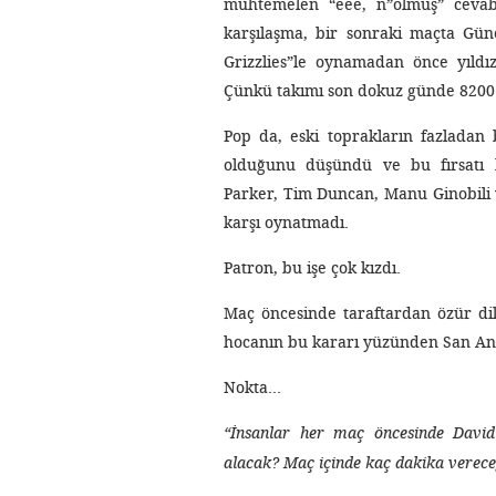
muhtemelen “eee, n”olmuş” cevab
karşılaşma, bir sonraki maçta Gün
Grizzlies”le oynamadan önce yıldız 
Çünkü takımı son dokuz günde 8200 
Pop da, eski toprakların fazladan
olduğunu düşündü ve bu fırsatı 
Parker, Tim Duncan, Manu Ginobili
karşı oynatmadı.
Patron, bu işe çok kızdı.
Maç öncesinde taraftardan özür di
hocanın bu kararı yüzünden San Anto
Nokta…
“İnsanlar her maç öncesinde David 
alacak? Maç içinde kaç dakika verece