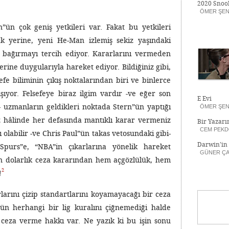
2020 Snoo
ÖMER ŞE
”ün çok geniş yetkileri var. Fakat bu yetkileri
k yerine, yeni He-Man izlemiş sekiz yaşındaki
e bağırmayı tercih ediyor. Kararlarını vermeden
ine duygularıyla hareket ediyor. Bildiğiniz gibi,
fe biliminin çıkış noktalarından biri ve binlerce
şıyor. Felsefeye biraz ilgim vardır -ve eğer son
E Evi
 uzmanların geldikleri noktada Stern”ün yaptığı
ÖMER ŞE
z hâlinde her defasında mantıklı karar vermeniz
Bir Yazarı
CEM PEK
olabilir -ve Chris Paul”ün takas vetosundaki gibi-
Darwin’in
 Spurs”e, “NBA”in çıkarlarına yönelik hareket
GÜNER ÇA
 dolarlık ceza kararından hem açgözlülük, hem
2
!
ırlarını çizip standartlarını koyamayacağı bir ceza
”ün herhangi bir lig kuralını çiğnemediği halde
 ceza verme hakkı var. Ne yazık ki bu işin sonu