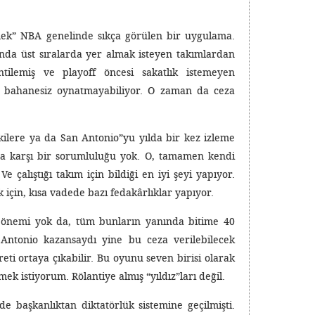
rmek” NBA genelinde sıkça görülen bir uygulama.
nda üst sıralarda yer almak isteyen takımlardan
ntilemiş ve playoff öncesi sakatlık istemeyen
nı bahanesiz oynatmayabiliyor. O zaman da ceza
ilere ya da San Antonio”yu yılda bir kez izleme
ına karşı bir sorumluluğu yok. O, tamamen kendi
çalıştığı takım için bildiği en iyi şeyi yapıyor.
için, kısa vadede bazı fedakârlıklar yapıyor.
ir önemi yok da, tüm bunların yanında bitime 40
Antonio kazansaydı yine bu ceza verilebilecek
reti ortaya çıkabilir. Bu oyunu seven birisi olarak
 istiyorum. Rölantiye almış “yıldız”ları değil.
e başkanlıktan diktatörlük sistemine geçilmişti.