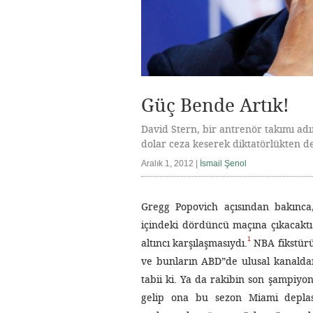
Güç Bende Artık!
David Stern, bir antrenör takımı adı
dolar ceza keserek diktatörlükten des
Aralık 1, 2012 |
İsmail Şenol
Gregg Popovich açısından bakınc
içindeki dördüncü maçına çıkacakt
1
altıncı karşılaşmasıydı.
NBA fikstür
ve bunların ABD”de ulusal kanaldan
tabii ki. Ya da rakibin son şampiy
gelip ona bu sezon Miami deplas