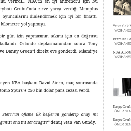
ını verirdi… NBA”in en iyi antrenörü için bu
eybatı Grubu”nda zirve yarışı verdiği Memphis
oyuncularını dinlendirmek için iyi bir fırsattı.
kilometre yol yapmıştı.
Yuvarlak M
YAZIHANE
 bir gün izin yapmasının takımı için en doğrusu
Premier L
kullandı. Orlando deplasmanından sonra Tony
YAZIHANE
 ve Danny Green”i direkt eve gönderdi, Miami”ye
NBA All-St
YAZIHANE
leyen NBA başkanı David Stern, maç sonrasında
nio Spurs”e 250 bin dolar para cezası verdi.
Kaçış Grub
ÖMER ŞE
Stern”ün ofisine ilk beşlerini gönderip onay mı
Kaçış Grub
demiş Stan Van Gundy.
ğimizi ona mı soracağız?”
ÖMER ŞE