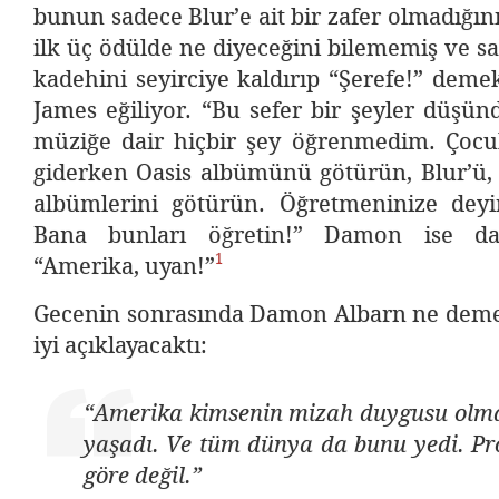
bunun sadece Blur’e ait bir zafer olmadığın
ilk üç ödülde ne diyeceğini bilememiş ve 
kadehini seyirciye kaldırıp “Şerefe!” deme
James eğiliyor. “Bu sefer bir şeyler düşü
müziğe dair hiçbir şey öğrenmedim. Çocuk
giderken Oasis albümünü götürün, Blur’ü, E
albümlerini götürün. Öğretmeninize dey
Bana bunları öğretin!” Damon ise da
1
“Amerika, uyan!”
Gecenin sonrasında Damon Albarn ne demek
iyi açıklayacaktı:
“Amerika kimsenin mizah duygusu olm
yaşadı. Ve tüm dünya da bunu yedi. Pr
göre değil.”