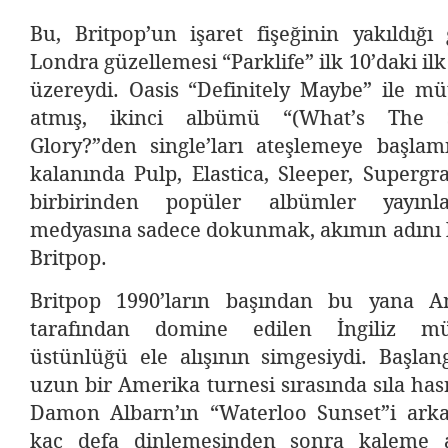
Bu, Britpop’un işaret fişeğinin yakıldığı
Londra güzellemesi “Parklife” ilk 10’daki il
üzereydi. Oasis “Definitely Maybe” ile mü
atmış, ikinci albümü “(What’s The 
Glory?”den single’ları ateşlemeye başlamı
kalanında Pulp, Elastica, Sleeper, Superg
birbirinden popüler albümler yayınla
medyasına sadece dokunmak, akımın adını 
Britpop.
Britpop 1990’ların başından bu yana Am
tarafından domine edilen İngiliz mü
üstünlüğü ele alışının simgesiydi. Başlan
uzun bir Amerika turnesi sırasında sıla has
Damon Albarn’ın “Waterloo Sunset”i arka
kaç defa dinlemesinden sonra kaleme a