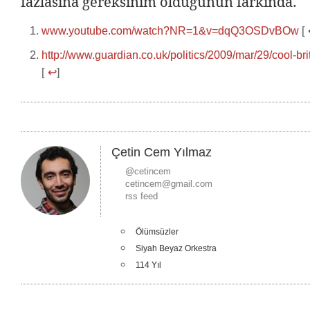
fazlasına gereksinim olduğunun farkında.
www.youtube.com/watch?NR=1&v=dqQ3OSDvBOw
[
http://www.guardian.co.uk/politics/2009/mar/29/cool-br
[
↩
]
Çetin Cem Yılmaz
@cetincem
cetincem@gmail.com
rss feed
Ölümsüzler
Siyah Beyaz Orkestra
114 Yıl