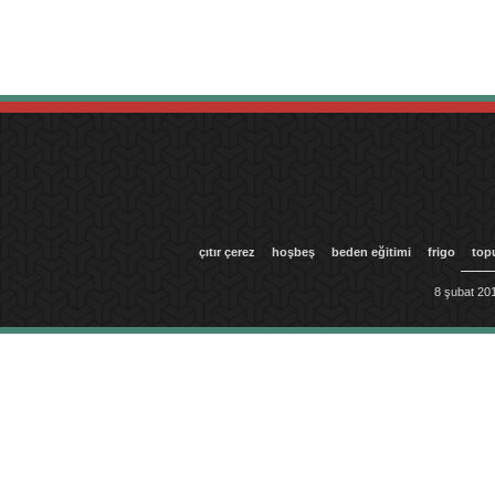
çıtır çerez
hoşbeş
beden eğitimi
frigo
top
8 şubat 201