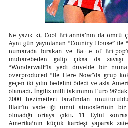
Ne yazık ki, Cool Britannia’nın da ömrü 
Aynı gün yayınlanan “Country House” ile “R
numarada bırakan ve Battle of Britpop’
muharebeden galip çıksa da savaşı k
“Wonderwall”la yedi düvelde bir numa
overproduced “Be Here Now”da grup kok
geçen iki yılın bedelini ödedi ve asla Amer
olamadı. İngiliz milli takımının Euro 96’dak
2000 hezimetleri tarafından unutturuld
Blair’in vadettiği umut atmosferinin bir
olmadığı ortaya çıktı. 11 Eylül sonrası
Amerika’nın küçük kardeşi yaparak zate