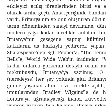
etkileyici açılış törenlerinden birisi ve 
olarak tarihe geçti. Ama içeriğinde bundan
vardı, Britanya’nın ve onu oluşturan dört u
tarım döneminden sanayi devrimine, dün
modern çağa kadar incelikle anlatan, tü
Britanya’nın gezegene yaptığı kültüre
katkılarını da hakkıyla yedirerek yapan
Shakespeare’den Sgt. Pepper’a, “The Temp
Bells”e, World Wide Web’in icadından “
kadar onlarca görkemli detayla örülü m
mektubuydu, Britanya’ya yazılmış. 
(neredeyse) her şey yolunda gitti Britanya
günde yaşanan altın krizi kürekte aşıldı
umutlarından Bradley Wiggins’le de hay
Londra’ya uğramayacağı inancı kuvvetle
iyimser yazarın bile kaleme almaya ürk