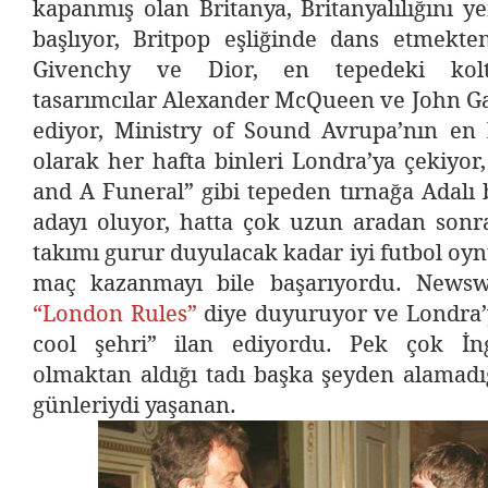
kapanmış olan Britanya, Britanyalılığını 
başlıyor, Britpop eşliğinde dans etmekten
Givenchy ve Dior, en tepedeki koltuk
tasarımcılar Alexander McQueen ve John Ga
ediyor, Ministry of Sound Avrupa’nın en
olarak her hafta binleri Londra’ya çekiyo
and A Funeral” gibi tepeden tırnağa Adalı
adayı oluyor, hatta çok uzun aradan sonra 
takımı gurur duyulacak kadar iyi futbol oyn
maç kazanmayı bile başarıyordu. News
“London Rules”
diye duyuruyor ve Londra’
cool şehri” ilan ediyordu. Pek çok İngi
olmaktan aldığı tadı başka şeyden alamadı
günleriydi yaşanan.