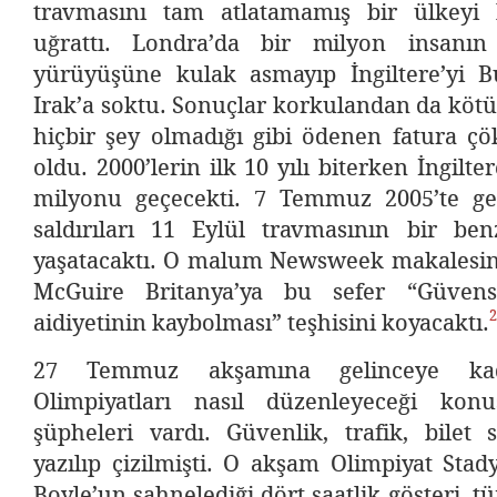
travmasını tam atlatamamış bir ülkeyi h
uğrattı. Londra’da bir milyon insanın
yürüyüşüne kulak asmayıp İngiltere’yi 
Irak’a soktu. Sonuçlar korkulandan da kötü
hiçbir şey olmadığı gibi ödenen fatura ç
oldu. 2000’lerin ilk 10 yılı biterken İngilter
milyonu geçecekti. 7 Temmuz 2005’te ge
saldırıları 11 Eylül travmasının bir ben
yaşatacaktı. O malum Newsweek makalesini
McGuire Britanya’ya bu sefer “Güvens
2
aidiyetinin kaybolması” teşhisini koyacaktı.
27 Temmuz akşamına gelinceye kad
Olimpiyatları nasıl düzenleyeceği kon
şüpheleri vardı. Güvenlik, trafik, bilet s
yazılıp çizilmişti. O akşam Olimpiyat St
Boyle’un sahnelediği dört saatlik gösteri, 