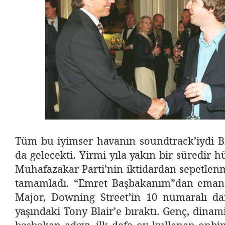
Tüm bu iyimser havanın soundtrack’iydi Br
da gelecekti. Yirmi yıla yakın bir süredi
Muhafazakar Parti’nin iktidardan sepetlen
tamamladı. “Emret Başbakanım”dan emane
Major, Downing Street’in 10 numaralı da
yaşındaki Tony Blair’e bıraktı. Genç, dina