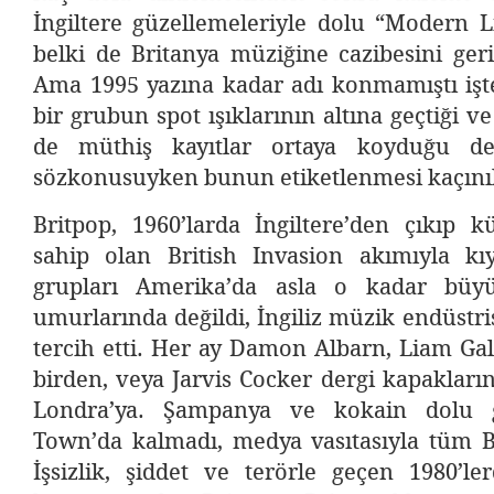
İngiltere güzellemeleriyle dolu “Modern Li
belki de Britanya müziğine cazibesini ger
Ama 1995 yazına kadar adı konmamıştı işte
bir grubun spot ışıklarının altına geçtiği 
de müthiş kayıtlar ortaya koyduğu de
sözkonusuyken bunun etiketlenmesi kaçını
Britpop, 1960’larda İngiltere’den çıkıp k
sahip olan British Invasion akımıyla kıy
grupları Amerika’da asla o kadar büy
umurlarında değildi, İngiliz müzik endüstr
tercih etti. Her ay Damon Albarn, Liam Gall
birden, veya Jarvis Cocker dergi kapakları
Londra’ya. Şampanya ve kokain dolu 
Town’da kalmadı, medya vasıtasıyla tüm Br
İşsizlik, şiddet ve terörle geçen 1980’le