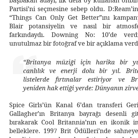
başbakan adayı, ilk defa oy kullanan onbin
Partisi’ni seçmesine sebep oldu. D:Ream’i
“Things Can Only Get Better”ını kampan
Blair potansiyelin ve nasıl bir atmos
farkındaydı. Downing No: 10’de verdi
unutulmaz bir fotoğraf ve bir açıklama verdi
“Britanya müziği için harika bir yıl
canlılık ve enerji dolu bir yıl. Bri
listelerde fırtınalar estiriyor ve B
yeniden hak ettiği yerde: Dünyanın zirv
Spice Girls’ün Kanal 6’dan transferi Geri
Gallagher’ın Britanya bayrağı desenli gi
bırakarak Cool Britannia’nın en ikonik im
belleklere. 1997 Brit Ödülleri’nde sahne