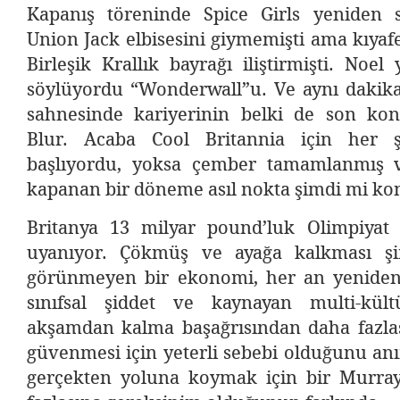
Kapanış töreninde Spice Girls yeniden 
Union Jack elbisesini giymemişti ama kıyafe
Birleşik Krallık bayrağı iliştirmişti. No
söylüyordu “Wonderwall”u. Ve aynı dakik
sahnesinde kariyerinin belki de son kon
Blur. Acaba Cool Britannia için her 
başlıyordu, yoksa çember tamamlanmış v
kapanan bir döneme asıl nokta şimdi mi k
Britanya 13 milyar pound’luk Olimpiyat
uyanıyor. Çökmüş ve ayağa kalkması ş
görünmeyen bir ekonomi, her an yeniden
sınıfsal şiddet ve kaynayan multi-kült
akşamdan kalma başağrısından daha fazlas
güvenmesi için yeterli sebebi olduğunu anı
gerçekten yoluna koymak için bir Murra