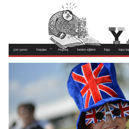
çıtır çerez
l’equipe
hoşbeş
beden eğitimi
frigo
topu to